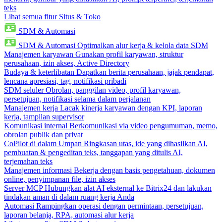
teks
Lihat semua fitur Situs & Toko
SDM & Automasi
SDM & Automasi
Optimalkan alur kerja & kelola data SDM
Manajemen karyawan
Gunakan profil karyawan, struktur
perusahaan, izin akses, Active Directory
Budaya & keterlibatan
Dapatkan berita perusahaan, jajak pendapat,
lencana apresiasi, tag, notifikasi pribadi
SDM seluler
Obrolan, panggilan video, profil karyawan,
persetujuan, notifikasi selama dalam perjalanan
Manajemen kerja
Lacak kinerja karyawan dengan KPI, laporan
kerja, tampilan supervisor
Komunikasi internal
Berkomunikasi via video pengumuman, memo,
obrolan publik dan privat
CoPilot di dalam Umpan
Ringkasan utas, ide yang dihasilkan AI,
pembuatan & pengeditan teks, tanggapan yang ditulis AI,
terjemahan teks
Manajemen informasi
Bekerja dengan basis pengetahuan, dokumen
online, penyimpanan file, izin akses
Server MCP
Hubungkan alat AI eksternal ke Bitrix24 dan lakukan
tindakan aman di dalam ruang kerja Anda
Automasi
Rampingkan operasi dengan permintaan, persetujuan,
laporan belanja, RPA, automasi alur kerja