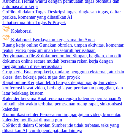
Automasi
Hemat waktu dengan pembuatan tugas otomatis dan
automasi alur kerja
CoPilot di dalam Tugas
Deskripsi tugas, ringkasan tugas, daftar
periksa, komentar yang dihasilkan AI
Lihat semua fitur Tugas & Proyek
Kolaborasi
Kolaborasi
Berdayakan kerja sama tim Anda
Ruang kerja online
Gunakan obrolan, umpan aktivitas, komentar,
reaksi, video pengumuman ke seluruh perusahaan
Penyimpanan file & dokumen online
Simpan, bagikan, dan edit
dokumen online secara mudah bersama rekan kerja dengan
menggunakan drive perusahaan
Grup kerja
Buat grup kerja, undang pengguna eksternal, atur izin
akses, dan bekerja pada tugas dan proyek
Rapat online
Kerjakan lebih banyak dengan panggilan video,
konferensi lewat video, berbagi layar, perekaman panggilan, dan
latar belakang kustom
Kalender bersama
Buat rencana dengan kalender perusahaan &
pribadi, slot waktu terbuka, pemesanan ruang rapat, sinkronisasi
kalender
Komunikasi seluler
Perpesanan tim, panggilan video, komentar,
kalender, notifikasi di mana pun
CoPilot di dalam Obrolan
Sumber ide tidak terbatas, teks yang
dihasilkan AI, curah pendapat, dan lainnya