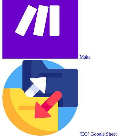
Make
[EQ] Google Sheet