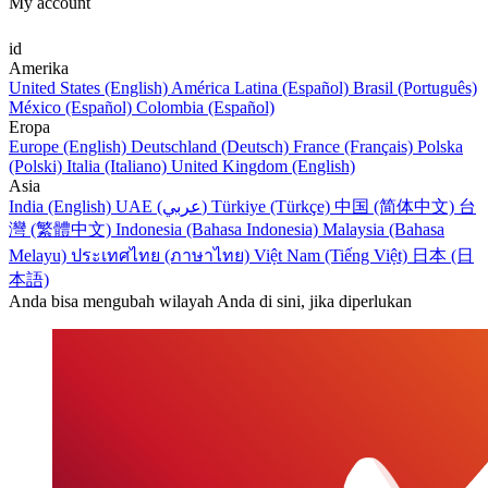
My account
id
Amerika
United States (English)
América Latina (Español)
Brasil (Português)
México (Español)
Colombia (Español)
Eropa
Europe (English)
Deutschland (Deutsch)
France (Français)
Polska
(Polski)
Italia (Italiano)
United Kingdom (English)
Asia
India (English)
UAE (عربي)
Türkiye (Türkçe)
中国 (简体中文)
台
灣 (繁體中文)
Indonesia (Bahasa Indonesia)
Malaysia (Bahasa
Melayu)
ประเทศไทย (ภาษาไทย)
Việt Nam (Tiếng Việt)
日本 (日
本語)
Anda bisa mengubah wilayah Anda di sini, jika diperlukan