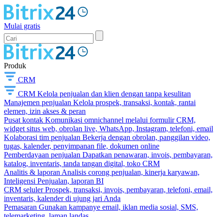
Mulai gratis
Produk
CRM
CRM
Kelola penjualan dan klien dengan tanpa kesulitan
Manajemen penjualan
Kelola prospek, transaksi, kontak, rantai
elemen, izin akses & peran
Pusat kontak
Komunikasi omnichannel melalui formulir CRM,
widget situs web, obrolan live, WhatsApp, Instagram, telefoni, email
Kolaborasi tim penjualan
Bekerja dengan obrolan, panggilan video,
tugas, kalender, penyimpanan file, dokumen online
Pemberdayaan penjualan
Dapatkan penawaran, invois, pembayaran,
katalog, inventaris, tanda tangan digital, toko CRM
Analitis & laporan
Analisis corong penjualan, kinerja karyawan,
Inteligensi Penjualan, laporan BI
CRM seluler
Prospek, transaksi, invois, pembayaran, telefoni, email,
inventaris, kalender di ujung jari Anda
Pemasaran
Gunakan kampanye email, iklan media sosial, SMS,
telemarketing, laman landas