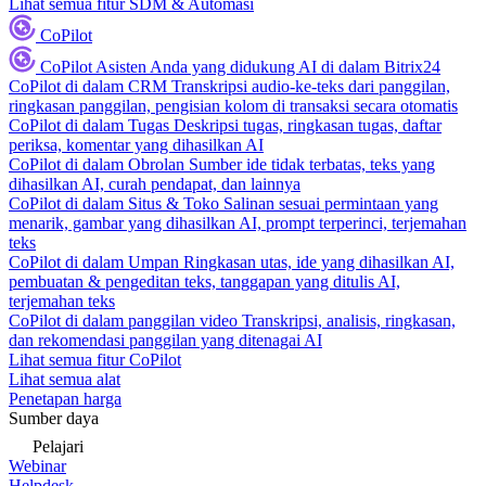
Lihat semua fitur SDM & Automasi
CoPilot
CoPilot
Asisten Anda yang didukung AI di dalam Bitrix24
CoPilot di dalam CRM
Transkripsi audio-ke-teks dari panggilan,
ringkasan panggilan, pengisian kolom di transaksi secara otomatis
CoPilot di dalam Tugas
Deskripsi tugas, ringkasan tugas, daftar
periksa, komentar yang dihasilkan AI
CoPilot di dalam Obrolan
Sumber ide tidak terbatas, teks yang
dihasilkan AI, curah pendapat, dan lainnya
CoPilot di dalam Situs & Toko
Salinan sesuai permintaan yang
menarik, gambar yang dihasilkan AI, prompt terperinci, terjemahan
teks
CoPilot di dalam Umpan
Ringkasan utas, ide yang dihasilkan AI,
pembuatan & pengeditan teks, tanggapan yang ditulis AI,
terjemahan teks
CoPilot di dalam panggilan video
Transkripsi, analisis, ringkasan,
dan rekomendasi panggilan yang ditenagai AI
Lihat semua fitur CoPilot
Lihat semua alat
Penetapan harga
Sumber daya
Pelajari
Webinar
Helpdesk