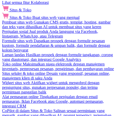
Lihat semua fitur Kolaborasi
Situs & Toko
Situs & Toko
Buat situs web yang menjual
Pembuat situs web
Gunakan CMS gratis, templat, hosting, gambar
dan teks yang dihasilkan AI untuk membuat situs yang keren
Penjualan sosial
Jual produk Anda langsung via Facebook,
Instagram, WhatsApp, atau Telegram
Formulir situs web
Dapatkan prospek dengan formulir pesanan
kustom, formulir pendaftaran & umpan balik, dan formulir dengan
kolom bersyarat
Laman landas
Hasilkan prospek dengan formulir tangkapan, corong
yang diautomasi, dan integrasi Google Analytics
Toko online
Maksimalkan niaga elektronik dengan manajemen
inventaris, pemrosesan pesanan, pengiriman, dan pembayaran online
Situs seluler & toko online
Desain yang responsif, pesanan online,
manajemen klien di saku Anda
Widget situs web
Aktifkan widget untuk mengobrol dengan
pengunjung situs, gunakan perpesanan populer, dan terima
permintaan panggilan balik
Alat pemasaran online
Tingkatkan penjualan dengan email
pemasaran, Iklan Facebook atau Google, automasi pemasaran,
integrasi CRM
CoPilot di dalam Situs & Toko
Salinan sesuai permintaan yang
menarik, gambar yang dihasilkan AI, prompt terperinci, terjemahan