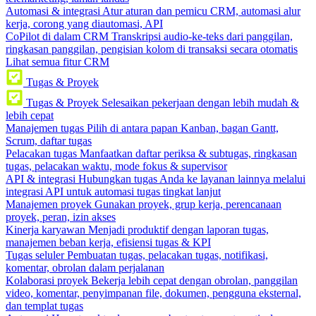
Automasi & integrasi
Atur aturan dan pemicu CRM, automasi alur
kerja, corong yang diautomasi, API
CoPilot di dalam CRM
Transkripsi audio-ke-teks dari panggilan,
ringkasan panggilan, pengisian kolom di transaksi secara otomatis
Lihat semua fitur CRM
Tugas & Proyek
Tugas & Proyek
Selesaikan pekerjaan dengan lebih mudah &
lebih cepat
Manajemen tugas
Pilih di antara papan Kanban, bagan Gantt,
Scrum, daftar tugas
Pelacakan tugas
Manfaatkan daftar periksa & subtugas, ringkasan
tugas, pelacakan waktu, mode fokus & supervisor
API & integrasi
Hubungkan tugas Anda ke layanan lainnya melalui
integrasi API untuk automasi tugas tingkat lanjut
Manajemen proyek
Gunakan proyek, grup kerja, perencanaan
proyek, peran, izin akses
Kinerja karyawan
Menjadi produktif dengan laporan tugas,
manajemen beban kerja, efisiensi tugas & KPI
Tugas seluler
Pembuatan tugas, pelacakan tugas, notifikasi,
komentar, obrolan dalam perjalanan
Kolaborasi proyek
Bekerja lebih cepat dengan obrolan, panggilan
video, komentar, penyimpanan file, dokumen, pengguna eksternal,
dan templat tugas