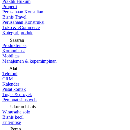
Praktik Hukum
Properti
Perusahaan Konsultan
Bisnis Travel
Perusahaan Konstruksi
Toko & eCommerce
Kategori produk
Sasaran
Produktivitas
Komunikasi
Mobilitas
Manajemen & kepemimpinan
Alat
Telefoni
CRM
Kalender
Pusat kontak
Tugas & proyek
Pembuat situs web
Ukuran bisnis
Wirausaha solo
Bisnis kecil
Enterprise
Peran