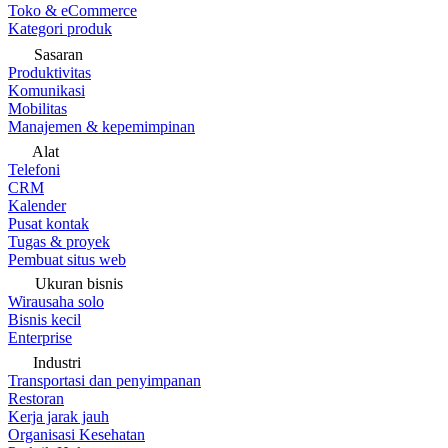
Toko & eCommerce
Kategori produk
Sasaran
Produktivitas
Komunikasi
Mobilitas
Manajemen & kepemimpinan
Alat
Telefoni
CRM
Kalender
Pusat kontak
Tugas & proyek
Pembuat situs web
Ukuran bisnis
Wirausaha solo
Bisnis kecil
Enterprise
Industri
Transportasi dan penyimpanan
Restoran
Kerja jarak jauh
Organisasi Kesehatan