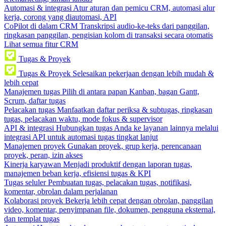
Automasi & integrasi
Atur aturan dan pemicu CRM, automasi alur
kerja, corong yang diautomasi, API
CoPilot di dalam CRM
Transkripsi audio-ke-teks dari panggilan,
ringkasan panggilan, pengisian kolom di transaksi secara otomatis
Lihat semua fitur CRM
Tugas & Proyek
Tugas & Proyek
Selesaikan pekerjaan dengan lebih mudah &
lebih cepat
Manajemen tugas
Pilih di antara papan Kanban, bagan Gantt,
Scrum, daftar tugas
Pelacakan tugas
Manfaatkan daftar periksa & subtugas, ringkasan
tugas, pelacakan waktu, mode fokus & supervisor
API & integrasi
Hubungkan tugas Anda ke layanan lainnya melalui
integrasi API untuk automasi tugas tingkat lanjut
Manajemen proyek
Gunakan proyek, grup kerja, perencanaan
proyek, peran, izin akses
Kinerja karyawan
Menjadi produktif dengan laporan tugas,
manajemen beban kerja, efisiensi tugas & KPI
Tugas seluler
Pembuatan tugas, pelacakan tugas, notifikasi,
komentar, obrolan dalam perjalanan
Kolaborasi proyek
Bekerja lebih cepat dengan obrolan, panggilan
video, komentar, penyimpanan file, dokumen, pengguna eksternal,
dan templat tugas