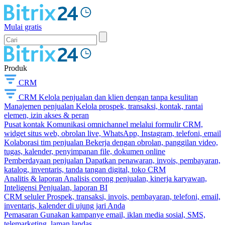
Mulai gratis
Produk
CRM
CRM
Kelola penjualan dan klien dengan tanpa kesulitan
Manajemen penjualan
Kelola prospek, transaksi, kontak, rantai
elemen, izin akses & peran
Pusat kontak
Komunikasi omnichannel melalui formulir CRM,
widget situs web, obrolan live, WhatsApp, Instagram, telefoni, email
Kolaborasi tim penjualan
Bekerja dengan obrolan, panggilan video,
tugas, kalender, penyimpanan file, dokumen online
Pemberdayaan penjualan
Dapatkan penawaran, invois, pembayaran,
katalog, inventaris, tanda tangan digital, toko CRM
Analitis & laporan
Analisis corong penjualan, kinerja karyawan,
Inteligensi Penjualan, laporan BI
CRM seluler
Prospek, transaksi, invois, pembayaran, telefoni, email,
inventaris, kalender di ujung jari Anda
Pemasaran
Gunakan kampanye email, iklan media sosial, SMS,
telemarketing, laman landas