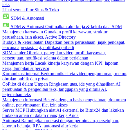
teks
Lihat semua fitur Situs & Toko
SDM & Automasi
SDM & Automasi
Optimalkan alur kerja & kelola data SDM
Manajemen karyawan
Gunakan profil karyawan, struktur
perusahaan, izin akses, Active Directory
Budaya & keterlibatan
Dapatkan berita perusahaan, jajak pendapat,
lencana apresiasi, tag, notifikasi pribadi
SDM seluler
Obrolan, panggilan video, profil karyawan,
persetujuan, notifikasi selama dalam perjalanan
Manajemen kerja
Lacak kinerja karyawan dengan KPI, laporan
kerja, tampilan supervisor
Komunikasi internal
Berkomunikasi via video pengumuman, memo,
obrolan publik dan privat
CoPilot di dalam Umpan
Ringkasan utas, ide yang dihasilkan AI,
pembuatan & pengeditan teks, tanggapan yang ditulis AI,
terjemahan teks
Manajemen informasi
Bekerja dengan basis pengetahuan, dokumen
online, penyimpanan file, izin akses
Server MCP
Hubungkan alat AI eksternal ke Bitrix24 dan lakukan
tindakan aman di dalam ruang kerja Anda
Automasi
Rampingkan operasi dengan permintaan, persetujuan,
laporan belanja, RPA, automasi alur kerja