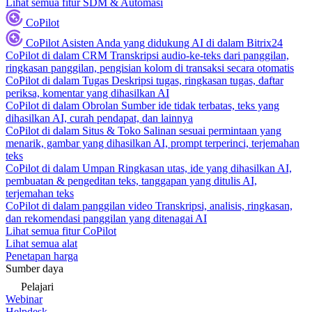
Lihat semua fitur SDM & Automasi
CoPilot
CoPilot
Asisten Anda yang didukung AI di dalam Bitrix24
CoPilot di dalam CRM
Transkripsi audio-ke-teks dari panggilan,
ringkasan panggilan, pengisian kolom di transaksi secara otomatis
CoPilot di dalam Tugas
Deskripsi tugas, ringkasan tugas, daftar
periksa, komentar yang dihasilkan AI
CoPilot di dalam Obrolan
Sumber ide tidak terbatas, teks yang
dihasilkan AI, curah pendapat, dan lainnya
CoPilot di dalam Situs & Toko
Salinan sesuai permintaan yang
menarik, gambar yang dihasilkan AI, prompt terperinci, terjemahan
teks
CoPilot di dalam Umpan
Ringkasan utas, ide yang dihasilkan AI,
pembuatan & pengeditan teks, tanggapan yang ditulis AI,
terjemahan teks
CoPilot di dalam panggilan video
Transkripsi, analisis, ringkasan,
dan rekomendasi panggilan yang ditenagai AI
Lihat semua fitur CoPilot
Lihat semua alat
Penetapan harga
Sumber daya
Pelajari
Webinar
Helpdesk