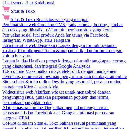
Lihat semua fitur Kolaborasi
Situs & Toko
Situs & Toko
Buat situs web yang menjual
Pembuat situs web
Gunakan CMS gratis, templat, hosting, gambar
dan teks yang dihasilkan AI untuk membuat situs yang keren
Penjualan sosial
Jual produk Anda langsung via Facebook,
Instagram, WhatsApp, atau Telegram
Formulir situs web
Dapatkan prospek dengan formulir pesanan
kustom, formulir pendaftaran & umpan balik, dan formulir dengan
kolom bersyarat
Laman landas
Hasilkan prospek dengan formulir tangkapan, corong
yang diautomasi, dan integrasi Google Analytics
Toko online
Maksimalkan niaga elektronik dengan manajemen
inventaris, pemrosesan pesanan, pengiriman, dan pembayaran online
Situs seluler & toko online
Desain yang responsif, pesanan online,
manajemen klien di saku Anda
Widget situs web
Aktifkan widget untuk mengobrol dengan
pengunjung situs, gunakan perpesanan populer, dan terima
permintaan panggilan balik
Alat pemasaran online
Tingkatkan penjualan dengan email
pemasaran, Iklan Facebook atau Google, automasi pemasaran,
integrasi CRM
CoPilot di dalam Situs & Toko
Salinan sesuai permintaan yang
menarik, gambar yang dihasilkan AI, prompt terperinci, terjemahan