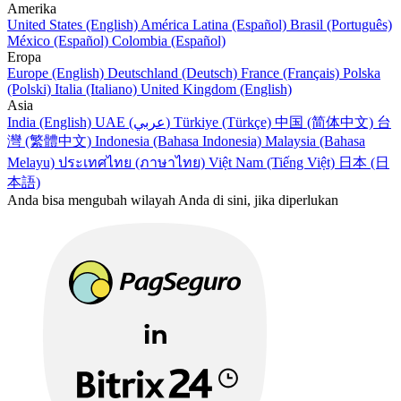
Amerika
United States (English)
América Latina (Español)
Brasil (Português)
México (Español)
Colombia (Español)
Eropa
Europe (English)
Deutschland (Deutsch)
France (Français)
Polska
(Polski)
Italia (Italiano)
United Kingdom (English)
Asia
India (English)
UAE (عربي)
Türkiye (Türkçe)
中国 (简体中文)
台
灣 (繁體中文)
Indonesia (Bahasa Indonesia)
Malaysia (Bahasa
Melayu)
ประเทศไทย (ภาษาไทย)
Việt Nam (Tiếng Việt)
日本 (日
本語)
Anda bisa mengubah wilayah Anda di sini, jika diperlukan