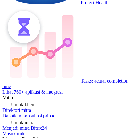
Project Health
Tasks: actual completion
time
Lihat 760+ aplikasi & integrasi
Mitra
Untuk klien
Direktori mitra
Dapatkan konsultasi pribadi
Untuk mitra
Menjadi mitra Bitrix24
Masuk mitra