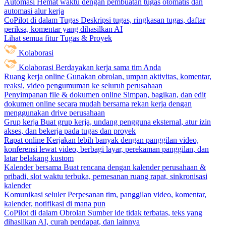
Automasi
Hemat waktu dengan pembuatan tugas otomatis dan
automasi alur kerja
CoPilot di dalam Tugas
Deskripsi tugas, ringkasan tugas, daftar
periksa, komentar yang dihasilkan AI
Lihat semua fitur Tugas & Proyek
Kolaborasi
Kolaborasi
Berdayakan kerja sama tim Anda
Ruang kerja online
Gunakan obrolan, umpan aktivitas, komentar,
reaksi, video pengumuman ke seluruh perusahaan
Penyimpanan file & dokumen online
Simpan, bagikan, dan edit
dokumen online secara mudah bersama rekan kerja dengan
menggunakan drive perusahaan
Grup kerja
Buat grup kerja, undang pengguna eksternal, atur izin
akses, dan bekerja pada tugas dan proyek
Rapat online
Kerjakan lebih banyak dengan panggilan video,
konferensi lewat video, berbagi layar, perekaman panggilan, dan
latar belakang kustom
Kalender bersama
Buat rencana dengan kalender perusahaan &
pribadi, slot waktu terbuka, pemesanan ruang rapat, sinkronisasi
kalender
Komunikasi seluler
Perpesanan tim, panggilan video, komentar,
kalender, notifikasi di mana pun
CoPilot di dalam Obrolan
Sumber ide tidak terbatas, teks yang
dihasilkan AI, curah pendapat, dan lainnya