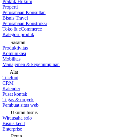
Praktik Hukum
Properti
Perusahaan Konsultan
Bisnis Travel
Perusahaan Konstruksi
Toko & eCommerce
Kategori produk
Sasaran
Produktivitas
Komunikasi
Mobilitas
Manajemen & kepemimpinan
Alat
Telefoni
CRM
Kalender
Pusat kontak
Tugas & proyek
Pembuat situs web
Ukuran bisnis
Wirausaha solo
Bisnis kecil
Enterprise
Peran