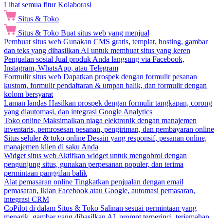
Lihat semua fitur Kolaborasi
Situs & Toko
Situs & Toko
Buat situs web yang menjual
Pembuat situs web
Gunakan CMS gratis, templat, hosting, gambar
dan teks yang dihasilkan AI untuk membuat situs yang keren
Penjualan sosial
Jual produk Anda langsung via Facebook,
Instagram, WhatsApp, atau Telegram
Formulir situs web
Dapatkan prospek dengan formulir pesanan
kustom, formulir pendaftaran & umpan balik, dan formulir dengan
kolom bersyarat
Laman landas
Hasilkan prospek dengan formulir tangkapan, corong
yang diautomasi, dan integrasi Google Analytics
Toko online
Maksimalkan niaga elektronik dengan manajemen
inventaris, pemrosesan pesanan, pengiriman, dan pembayaran online
Situs seluler & toko online
Desain yang responsif, pesanan online,
manajemen klien di saku Anda
Widget situs web
Aktifkan widget untuk mengobrol dengan
pengunjung situs, gunakan perpesanan populer, dan terima
permintaan panggilan balik
Alat pemasaran online
Tingkatkan penjualan dengan email
pemasaran, Iklan Facebook atau Google, automasi pemasaran,
integrasi CRM
CoPilot di dalam Situs & Toko
Salinan sesuai permintaan yang
menarik, gambar yang dihasilkan AI, prompt terperinci, terjemahan