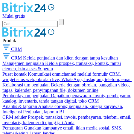
Mulai gratis
Produk
CRM
CRM
Kelola penjualan dan klien dengan tanpa kesulitan
Manajemen penjualan
Kelola prospek, transaksi, kontak, rantai
elemen, izin akses & peran
Pusat kontak
Komunikasi omnichannel melalui formulir CRM,
widget situs web, obrolan live, WhatsApp, Instagram, telefoni, email
Kolaborasi tim penjualan
Bekerja dengan obrolan, panggilan video,
tugas, kalender, penyimpanan file, dokumen online
Pemberdayaan penjualan
Dapatkan penawaran, invois, pembayaran,
katalog, inventaris, tanda tangan digital, toko CRM
Analitis & laporan
Analisis corong penjualan, kinerja karyawan,
Inteligensi Penjualan, laporan BI
CRM seluler
Prospek, transaksi, invois, pembayaran, telefoni, email,
inventaris, kalender di ujung jari Anda
Pemasaran
Gunakan kampanye email, iklan media sosial, SMS,
telemarketing, laman landas