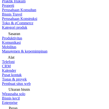
Praktik Hukum
Properti
Perusahaan Konsultan
Bisnis Travel
Perusahaan Konstruksi
Toko & eCommerce
Kategori produk
Sasaran
Produktivitas
Komunikasi
Mobilitas
Manajemen & kepemimpinan
Alat
Telefoni
CRM
Kalender
Pusat kontak
Tugas & proyek
Pembuat situs web
Ukuran bisnis
Wirausaha solo
Bisnis kecil
Enterprise
Peran