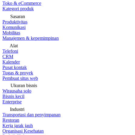
Toko & eCommerce
Kategori produk
Sasaran
Produktivitas
Komunikasi
Mobilitas
Manajemen & kepemimpinan
Alat
Telefoni
CRM
Kalender
Pusat kontak
Tugas & proyek
Pembuat situs web
Ukuran bisnis
Wirausaha solo
Bisnis kecil
Enterprise
Industri
Transportasi dan penyimpanan
Restoran
Kerja jarak jauh
Organisasi Kesehatan