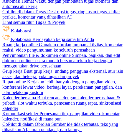
Automasi
Hemat waktu dengan pembuatan tugas otomatis dan
automasi alur kerja
CoPilot di dalam Tugas
Deskripsi tugas, ringkasan tugas, daftar
periksa, komentar yang dihasilkan AI
Lihat semua fitur Tugas & Proyek
Kolaborasi
Kolaborasi
Berdayakan kerja sama tim Anda
Ruang kerja online
Gunakan obrolan, umpan aktivitas, komentar,
reaksi, video pengumuman ke seluruh perusahaan
Penyimpanan file & dokumen online
Simpan, bagikan, dan edit
dokumen online secara mudah bersama rekan kerja dengan
menggunakan drive perusahaan
Grup kerja
Buat grup kerja, undang pengguna eksternal, atur izin
akses, dan bekerja pada tugas dan proyek
Rapat online
Kerjakan lebih banyak dengan panggilan video,
konferensi lewat video, berbagi layar, perekaman panggilan, dan
latar belakang kustom
Kalender bersama
Buat rencana dengan kalender perusahaan &
pribadi, slot waktu terbuka, pemesanan ruang rapat, sinkronisasi
kalender
Komunikasi seluler
Perpesanan tim, panggilan video, komentar,
kalender, notifikasi di mana pun
CoPilot di dalam Obrolan
Sumber ide tidak terbatas, teks yang
dihasilkan AI, curah pendapat, dan lainnya