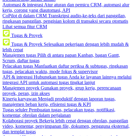
Automasi & integrasi
Atur aturan dan pemicu CRM, automasi alur
kerja, corong yang diautomasi, API
CoPilot di dalam CRM
Transkripsi audio-ke-teks dari panggilan,
ringkasan panggilan, pengisian kolom di transaksi secara otomatis
Lihat semua fitur CRM
Tugas & Proyek
Tugas & Proyek
Selesaikan pekerjaan dengan lebih mudah &
lebih cepat
Manajemen tugas
Pilih di antara papan Kanban, bagan Gantt,
Scrum, daftar tugas
Pelacakan tugas
Manfaatkan daftar periksa & subtugas, ringkasan
tugas, pelacakan waktu, mode fokus & supervisor
API & integrasi
Hubungkan tugas Anda ke layanan lainnya melalui
integrasi API untuk automasi tugas tingkat lanjut
Manajemen proyek
Gunakan proyek, grup kerja, perencanaan
proyek, peran, izin akses
Kinerja karyawan
Menjadi produktif dengan laporan tugas,
manajemen beban kerja, efisiensi tugas & KPI
Tugas seluler
Pembuatan tugas, pelacakan tugas, notifikasi,
komentar, obrolan dalam perjalanan
Kolaborasi proyek
Bekerja lebih cepat dengan obrolan, panggilan
video, komentar, penyimpanan file, dokumen, pengguna eksternal,
dan templat tugas