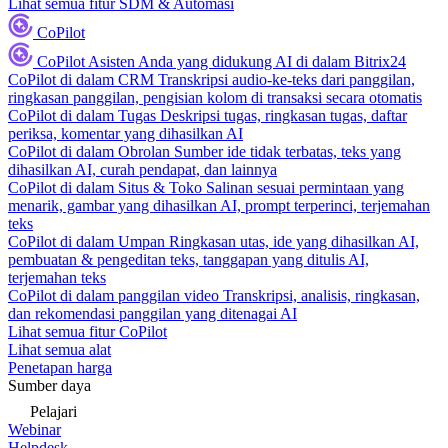
Lihat semua fitur SDM & Automasi
CoPilot
CoPilot
Asisten Anda yang didukung AI di dalam Bitrix24
CoPilot di dalam CRM
Transkripsi audio-ke-teks dari panggilan,
ringkasan panggilan, pengisian kolom di transaksi secara otomatis
CoPilot di dalam Tugas
Deskripsi tugas, ringkasan tugas, daftar
periksa, komentar yang dihasilkan AI
CoPilot di dalam Obrolan
Sumber ide tidak terbatas, teks yang
dihasilkan AI, curah pendapat, dan lainnya
CoPilot di dalam Situs & Toko
Salinan sesuai permintaan yang
menarik, gambar yang dihasilkan AI, prompt terperinci, terjemahan
teks
CoPilot di dalam Umpan
Ringkasan utas, ide yang dihasilkan AI,
pembuatan & pengeditan teks, tanggapan yang ditulis AI,
terjemahan teks
CoPilot di dalam panggilan video
Transkripsi, analisis, ringkasan,
dan rekomendasi panggilan yang ditenagai AI
Lihat semua fitur CoPilot
Lihat semua alat
Penetapan harga
Sumber daya
Pelajari
Webinar
Helpdesk