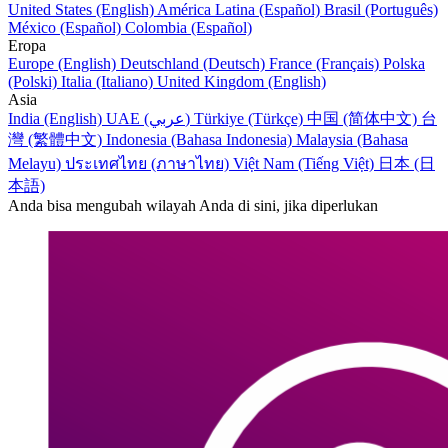
United States (English)
América Latina (Español)
Brasil (Português)
México (Español)
Colombia (Español)
Eropa
Europe (English)
Deutschland (Deutsch)
France (Français)
Polska
(Polski)
Italia (Italiano)
United Kingdom (English)
Asia
India (English)
UAE (عربي)
Türkiye (Türkçe)
中国 (简体中文)
台
灣 (繁體中文)
Indonesia (Bahasa Indonesia)
Malaysia (Bahasa
Melayu)
ประเทศไทย (ภาษาไทย)
Việt Nam (Tiếng Việt)
日本 (日
本語)
Anda bisa mengubah wilayah Anda di sini, jika diperlukan