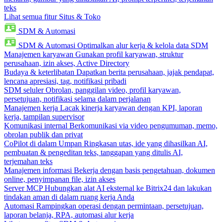
teks
Lihat semua fitur Situs & Toko
SDM & Automasi
SDM & Automasi
Optimalkan alur kerja & kelola data SDM
Manajemen karyawan
Gunakan profil karyawan, struktur
perusahaan, izin akses, Active Directory
Budaya & keterlibatan
Dapatkan berita perusahaan, jajak pendapat,
lencana apresiasi, tag, notifikasi pribadi
SDM seluler
Obrolan, panggilan video, profil karyawan,
persetujuan, notifikasi selama dalam perjalanan
Manajemen kerja
Lacak kinerja karyawan dengan KPI, laporan
kerja, tampilan supervisor
Komunikasi internal
Berkomunikasi via video pengumuman, memo,
obrolan publik dan privat
CoPilot di dalam Umpan
Ringkasan utas, ide yang dihasilkan AI,
pembuatan & pengeditan teks, tanggapan yang ditulis AI,
terjemahan teks
Manajemen informasi
Bekerja dengan basis pengetahuan, dokumen
online, penyimpanan file, izin akses
Server MCP
Hubungkan alat AI eksternal ke Bitrix24 dan lakukan
tindakan aman di dalam ruang kerja Anda
Automasi
Rampingkan operasi dengan permintaan, persetujuan,
laporan belanja, RPA, automasi alur kerja