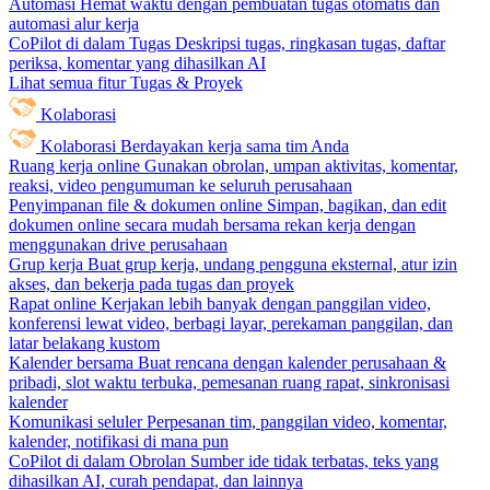
Automasi
Hemat waktu dengan pembuatan tugas otomatis dan
automasi alur kerja
CoPilot di dalam Tugas
Deskripsi tugas, ringkasan tugas, daftar
periksa, komentar yang dihasilkan AI
Lihat semua fitur Tugas & Proyek
Kolaborasi
Kolaborasi
Berdayakan kerja sama tim Anda
Ruang kerja online
Gunakan obrolan, umpan aktivitas, komentar,
reaksi, video pengumuman ke seluruh perusahaan
Penyimpanan file & dokumen online
Simpan, bagikan, dan edit
dokumen online secara mudah bersama rekan kerja dengan
menggunakan drive perusahaan
Grup kerja
Buat grup kerja, undang pengguna eksternal, atur izin
akses, dan bekerja pada tugas dan proyek
Rapat online
Kerjakan lebih banyak dengan panggilan video,
konferensi lewat video, berbagi layar, perekaman panggilan, dan
latar belakang kustom
Kalender bersama
Buat rencana dengan kalender perusahaan &
pribadi, slot waktu terbuka, pemesanan ruang rapat, sinkronisasi
kalender
Komunikasi seluler
Perpesanan tim, panggilan video, komentar,
kalender, notifikasi di mana pun
CoPilot di dalam Obrolan
Sumber ide tidak terbatas, teks yang
dihasilkan AI, curah pendapat, dan lainnya