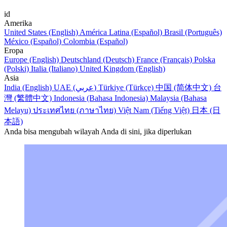
id
Amerika
United States (English)
América Latina (Español)
Brasil (Português)
México (Español)
Colombia (Español)
Eropa
Europe (English)
Deutschland (Deutsch)
France (Français)
Polska
(Polski)
Italia (Italiano)
United Kingdom (English)
Asia
India (English)
UAE (عربي)
Türkiye (Türkçe)
中国 (简体中文)
台
灣 (繁體中文)
Indonesia (Bahasa Indonesia)
Malaysia (Bahasa
Melayu)
ประเทศไทย (ภาษาไทย)
Việt Nam (Tiếng Việt)
日本 (日
本語)
Anda bisa mengubah wilayah Anda di sini, jika diperlukan