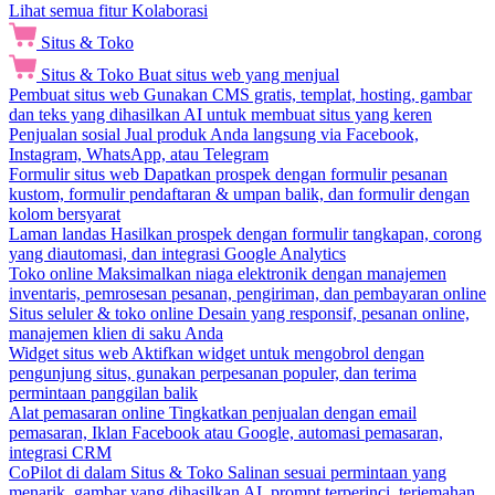
Lihat semua fitur Kolaborasi
Situs & Toko
Situs & Toko
Buat situs web yang menjual
Pembuat situs web
Gunakan CMS gratis, templat, hosting, gambar
dan teks yang dihasilkan AI untuk membuat situs yang keren
Penjualan sosial
Jual produk Anda langsung via Facebook,
Instagram, WhatsApp, atau Telegram
Formulir situs web
Dapatkan prospek dengan formulir pesanan
kustom, formulir pendaftaran & umpan balik, dan formulir dengan
kolom bersyarat
Laman landas
Hasilkan prospek dengan formulir tangkapan, corong
yang diautomasi, dan integrasi Google Analytics
Toko online
Maksimalkan niaga elektronik dengan manajemen
inventaris, pemrosesan pesanan, pengiriman, dan pembayaran online
Situs seluler & toko online
Desain yang responsif, pesanan online,
manajemen klien di saku Anda
Widget situs web
Aktifkan widget untuk mengobrol dengan
pengunjung situs, gunakan perpesanan populer, dan terima
permintaan panggilan balik
Alat pemasaran online
Tingkatkan penjualan dengan email
pemasaran, Iklan Facebook atau Google, automasi pemasaran,
integrasi CRM
CoPilot di dalam Situs & Toko
Salinan sesuai permintaan yang
menarik, gambar yang dihasilkan AI, prompt terperinci, terjemahan