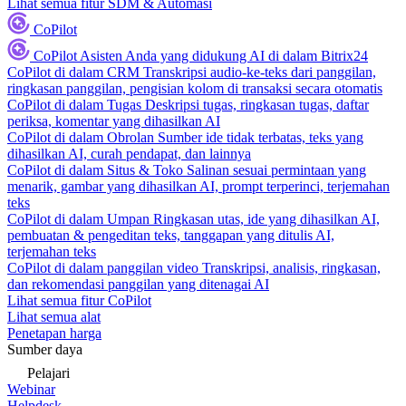
Lihat semua fitur SDM & Automasi
CoPilot
CoPilot
Asisten Anda yang didukung AI di dalam Bitrix24
CoPilot di dalam CRM
Transkripsi audio-ke-teks dari panggilan,
ringkasan panggilan, pengisian kolom di transaksi secara otomatis
CoPilot di dalam Tugas
Deskripsi tugas, ringkasan tugas, daftar
periksa, komentar yang dihasilkan AI
CoPilot di dalam Obrolan
Sumber ide tidak terbatas, teks yang
dihasilkan AI, curah pendapat, dan lainnya
CoPilot di dalam Situs & Toko
Salinan sesuai permintaan yang
menarik, gambar yang dihasilkan AI, prompt terperinci, terjemahan
teks
CoPilot di dalam Umpan
Ringkasan utas, ide yang dihasilkan AI,
pembuatan & pengeditan teks, tanggapan yang ditulis AI,
terjemahan teks
CoPilot di dalam panggilan video
Transkripsi, analisis, ringkasan,
dan rekomendasi panggilan yang ditenagai AI
Lihat semua fitur CoPilot
Lihat semua alat
Penetapan harga
Sumber daya
Pelajari
Webinar
Helpdesk