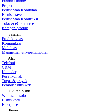
Praktik Hukum
Properti
Perusahaan Konsultan
Bisnis Travel
Perusahaan Konstruksi
Toko & eCommerce
Kategori produk
Sasaran
Produktivitas
Komunikasi
Mobilitas
Manajemen & kepemimpinan
Alat
Telefoni
CRM
Kalender
Pusat kontak
Tugas & proyek
Pembuat situs web
Ukuran bisnis
Wirausaha solo
Bisnis kecil
Enterprise
Peran