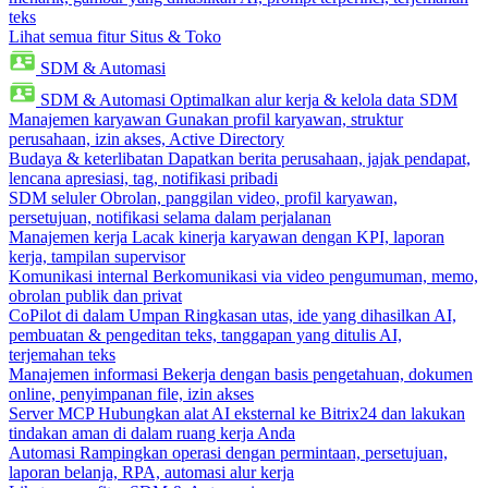
teks
Lihat semua fitur Situs & Toko
SDM & Automasi
SDM & Automasi
Optimalkan alur kerja & kelola data SDM
Manajemen karyawan
Gunakan profil karyawan, struktur
perusahaan, izin akses, Active Directory
Budaya & keterlibatan
Dapatkan berita perusahaan, jajak pendapat,
lencana apresiasi, tag, notifikasi pribadi
SDM seluler
Obrolan, panggilan video, profil karyawan,
persetujuan, notifikasi selama dalam perjalanan
Manajemen kerja
Lacak kinerja karyawan dengan KPI, laporan
kerja, tampilan supervisor
Komunikasi internal
Berkomunikasi via video pengumuman, memo,
obrolan publik dan privat
CoPilot di dalam Umpan
Ringkasan utas, ide yang dihasilkan AI,
pembuatan & pengeditan teks, tanggapan yang ditulis AI,
terjemahan teks
Manajemen informasi
Bekerja dengan basis pengetahuan, dokumen
online, penyimpanan file, izin akses
Server MCP
Hubungkan alat AI eksternal ke Bitrix24 dan lakukan
tindakan aman di dalam ruang kerja Anda
Automasi
Rampingkan operasi dengan permintaan, persetujuan,
laporan belanja, RPA, automasi alur kerja