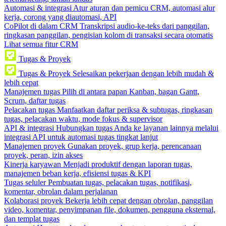
Automasi & integrasi
Atur aturan dan pemicu CRM, automasi alur
kerja, corong yang diautomasi, API
CoPilot di dalam CRM
Transkripsi audio-ke-teks dari panggilan,
ringkasan panggilan, pengisian kolom di transaksi secara otomatis
Lihat semua fitur CRM
Tugas & Proyek
Tugas & Proyek
Selesaikan pekerjaan dengan lebih mudah &
lebih cepat
Manajemen tugas
Pilih di antara papan Kanban, bagan Gantt,
Scrum, daftar tugas
Pelacakan tugas
Manfaatkan daftar periksa & subtugas, ringkasan
tugas, pelacakan waktu, mode fokus & supervisor
API & integrasi
Hubungkan tugas Anda ke layanan lainnya melalui
integrasi API untuk automasi tugas tingkat lanjut
Manajemen proyek
Gunakan proyek, grup kerja, perencanaan
proyek, peran, izin akses
Kinerja karyawan
Menjadi produktif dengan laporan tugas,
manajemen beban kerja, efisiensi tugas & KPI
Tugas seluler
Pembuatan tugas, pelacakan tugas, notifikasi,
komentar, obrolan dalam perjalanan
Kolaborasi proyek
Bekerja lebih cepat dengan obrolan, panggilan
video, komentar, penyimpanan file, dokumen, pengguna eksternal,
dan templat tugas