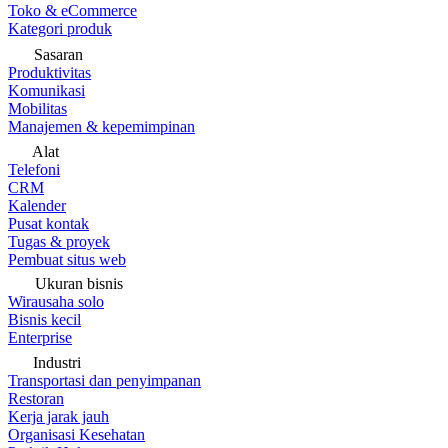
Toko & eCommerce
Kategori produk
Sasaran
Produktivitas
Komunikasi
Mobilitas
Manajemen & kepemimpinan
Alat
Telefoni
CRM
Kalender
Pusat kontak
Tugas & proyek
Pembuat situs web
Ukuran bisnis
Wirausaha solo
Bisnis kecil
Enterprise
Industri
Transportasi dan penyimpanan
Restoran
Kerja jarak jauh
Organisasi Kesehatan