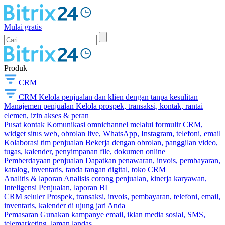
Mulai gratis
Produk
CRM
CRM
Kelola penjualan dan klien dengan tanpa kesulitan
Manajemen penjualan
Kelola prospek, transaksi, kontak, rantai
elemen, izin akses & peran
Pusat kontak
Komunikasi omnichannel melalui formulir CRM,
widget situs web, obrolan live, WhatsApp, Instagram, telefoni, email
Kolaborasi tim penjualan
Bekerja dengan obrolan, panggilan video,
tugas, kalender, penyimpanan file, dokumen online
Pemberdayaan penjualan
Dapatkan penawaran, invois, pembayaran,
katalog, inventaris, tanda tangan digital, toko CRM
Analitis & laporan
Analisis corong penjualan, kinerja karyawan,
Inteligensi Penjualan, laporan BI
CRM seluler
Prospek, transaksi, invois, pembayaran, telefoni, email,
inventaris, kalender di ujung jari Anda
Pemasaran
Gunakan kampanye email, iklan media sosial, SMS,
telemarketing, laman landas