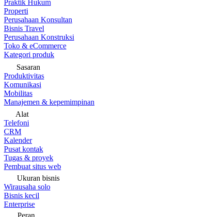
Praktik Hukum
Properti
Perusahaan Konsultan
Bisnis Travel
Perusahaan Konstruksi
Toko & eCommerce
Kategori produk
Sasaran
Produktivitas
Komunikasi
Mobilitas
Manajemen & kepemimpinan
Alat
Telefoni
CRM
Kalender
Pusat kontak
Tugas & proyek
Pembuat situs web
Ukuran bisnis
Wirausaha solo
Bisnis kecil
Enterprise
Peran