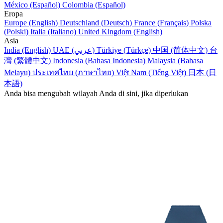
México (Español)
Colombia (Español)
Eropa
Europe (English)
Deutschland (Deutsch)
France (Français)
Polska
(Polski)
Italia (Italiano)
United Kingdom (English)
Asia
India (English)
UAE (عربي)
Türkiye (Türkçe)
中国 (简体中文)
台
灣 (繁體中文)
Indonesia (Bahasa Indonesia)
Malaysia (Bahasa
Melayu)
ประเทศไทย (ภาษาไทย)
Việt Nam (Tiếng Việt)
日本 (日
本語)
Anda bisa mengubah wilayah Anda di sini, jika diperlukan