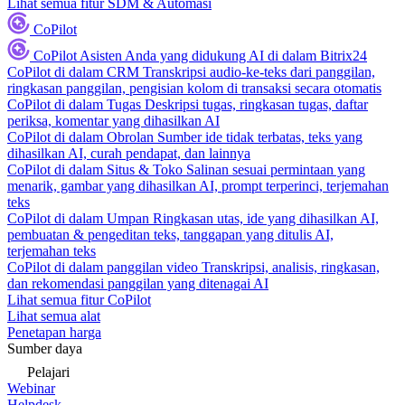
Lihat semua fitur SDM & Automasi
CoPilot
CoPilot
Asisten Anda yang didukung AI di dalam Bitrix24
CoPilot di dalam CRM
Transkripsi audio-ke-teks dari panggilan,
ringkasan panggilan, pengisian kolom di transaksi secara otomatis
CoPilot di dalam Tugas
Deskripsi tugas, ringkasan tugas, daftar
periksa, komentar yang dihasilkan AI
CoPilot di dalam Obrolan
Sumber ide tidak terbatas, teks yang
dihasilkan AI, curah pendapat, dan lainnya
CoPilot di dalam Situs & Toko
Salinan sesuai permintaan yang
menarik, gambar yang dihasilkan AI, prompt terperinci, terjemahan
teks
CoPilot di dalam Umpan
Ringkasan utas, ide yang dihasilkan AI,
pembuatan & pengeditan teks, tanggapan yang ditulis AI,
terjemahan teks
CoPilot di dalam panggilan video
Transkripsi, analisis, ringkasan,
dan rekomendasi panggilan yang ditenagai AI
Lihat semua fitur CoPilot
Lihat semua alat
Penetapan harga
Sumber daya
Pelajari
Webinar
Helpdesk