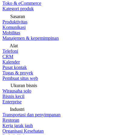
Toko & eCommerce
Kategori produk
Sasaran
Produktivitas
Komunikasi
Mobilitas
Manajemen & kepemimpinan
Alat
Telefoni
CRM
Kalender
Pusat kontak
Tugas & proyek
Pembuat situs web
Ukuran bisnis
Wirausaha solo
Bisnis kecil
Enterprise
Industri
Transportasi dan penyimpanan
Restoran
Kerja jarak jauh
Organisasi Kesehatan