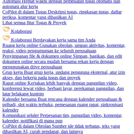
Automasi
Hemat waktu dengan pembuatan tugas otomatis dan
automasi alur kerja
CoPilot di dalam Tugas
Deskripsi tugas, ringkasan tugas, daftar
periksa, komentar yang dihasilkan AI
Lihat semua fitur Tugas & Proyek
Kolaborasi
Kolaborasi
Berdayakan kerja sama tim Anda
Ruang kerja online
Gunakan obrolan, umpan aktivitas, komentar,
reaksi, video pengumuman ke seluruh perusahaan
Penyimpanan file & dokumen online
Simpan, bagikan, dan edit
dokumen online secara mudah bersama rekan kerja dengan
menggunakan drive perusahaan
Grup kerja
Buat grup kerja, undang pengguna eksternal, atur izin
akses, dan bekerja pada tugas dan proyek
Rapat online
Kerjakan lebih banyak dengan panggilan video,
konferensi lewat video, berbagi layar, perekaman panggilan, dan
latar belakang kustom
Kalender bersama
Buat rencana dengan kalender perusahaan &
pribadi, slot waktu terbuka, pemesanan ruang rapat, sinkronisasi
kalender
Komunikasi seluler
Perpesanan tim, panggilan video, komentar,
kalender, notifikasi di mana pun
CoPilot di dalam Obrolan
Sumber ide tidak terbatas, teks yang
dihasilkan AI, curah pendapat, dan lainnya