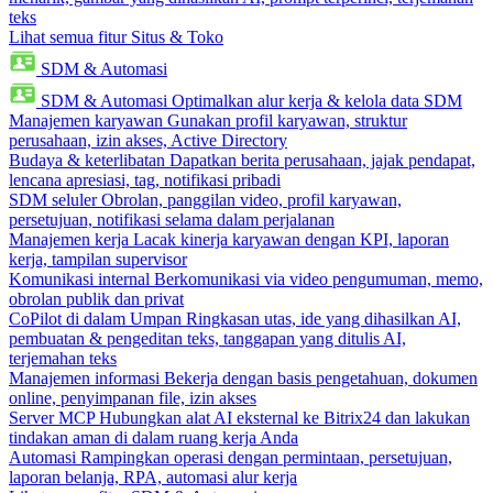
teks
Lihat semua fitur Situs & Toko
SDM & Automasi
SDM & Automasi
Optimalkan alur kerja & kelola data SDM
Manajemen karyawan
Gunakan profil karyawan, struktur
perusahaan, izin akses, Active Directory
Budaya & keterlibatan
Dapatkan berita perusahaan, jajak pendapat,
lencana apresiasi, tag, notifikasi pribadi
SDM seluler
Obrolan, panggilan video, profil karyawan,
persetujuan, notifikasi selama dalam perjalanan
Manajemen kerja
Lacak kinerja karyawan dengan KPI, laporan
kerja, tampilan supervisor
Komunikasi internal
Berkomunikasi via video pengumuman, memo,
obrolan publik dan privat
CoPilot di dalam Umpan
Ringkasan utas, ide yang dihasilkan AI,
pembuatan & pengeditan teks, tanggapan yang ditulis AI,
terjemahan teks
Manajemen informasi
Bekerja dengan basis pengetahuan, dokumen
online, penyimpanan file, izin akses
Server MCP
Hubungkan alat AI eksternal ke Bitrix24 dan lakukan
tindakan aman di dalam ruang kerja Anda
Automasi
Rampingkan operasi dengan permintaan, persetujuan,
laporan belanja, RPA, automasi alur kerja