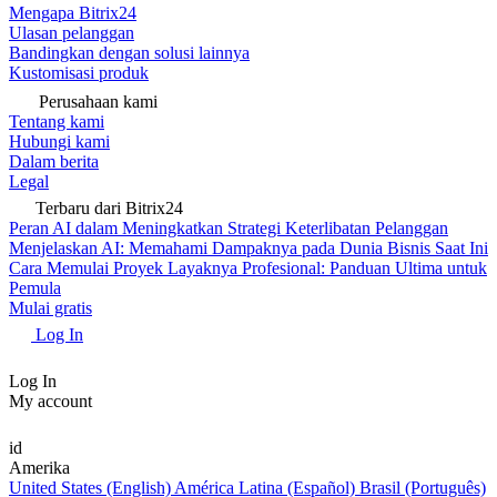
Mengapa Bitrix24
Ulasan pelanggan
Bandingkan dengan solusi lainnya
Kustomisasi produk
Perusahaan kami
Tentang kami
Hubungi kami
Dalam berita
Legal
Terbaru dari Bitrix24
Peran AI dalam Meningkatkan Strategi Keterlibatan Pelanggan
Menjelaskan AI: Memahami Dampaknya pada Dunia Bisnis Saat Ini
Cara Memulai Proyek Layaknya Profesional: Panduan Ultima untuk
Pemula
Mulai gratis
Log In
Log In
My account
id
Amerika
United States (English)
América Latina (Español)
Brasil (Português)