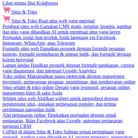
Lihat semua fitur Kolaborasi
Situs & Toko
Situs & Toko
Buat situs web yang menjual
Pembuat situs web
Gunakan CMS gratis, templat, hosting, gambar
dan teks yang dihasilkan AI untuk membuat situs yang keren
Penjualan sosial
Jual produk Anda langsung via Facebook,
Instagram, WhatsApp, atau Telegram
Formulir situs web
Dapatkan prospek dengan formulir pesanan
kustom, formulir pendaftaran & umpan balik, dan formulir dengan
kolom bersyarat
Laman landas
Hasilkan prospek dengan formulir tangkapan, corong
yang diautomasi, dan integrasi Google Analytics
Toko online
Maksimalkan niaga elektronik dengan manajemen
inventaris, pemrosesan pesanan, pengiriman, dan pembayaran online
Situs seluler & toko online
Desain yang responsif, pesanan online,
manajemen klien di saku Anda
Widget situs web
Aktifkan widget untuk mengobrol dengan
pengunjung situs, gunakan perpesanan populer, dan terima
permintaan panggilan balik
Alat pemasaran online
Tingkatkan penjualan dengan email
pemasaran, Iklan Facebook atau Google, automasi pemasaran,
integrasi CRM
CoPilot di dalam Situs & Toko
Salinan sesuai permintaan yang
menarik, gambar yang dihasilkan AI, prompt terperinci, terjemahan