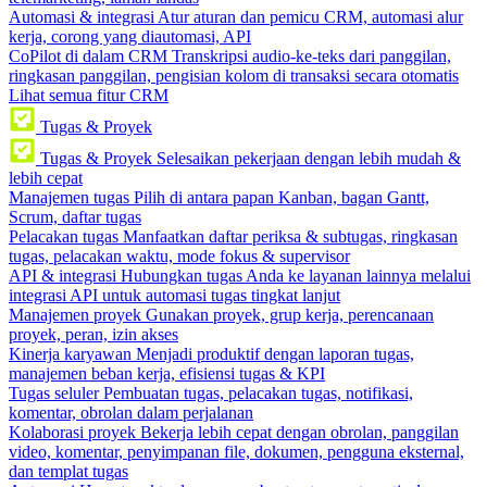
Automasi & integrasi
Atur aturan dan pemicu CRM, automasi alur
kerja, corong yang diautomasi, API
CoPilot di dalam CRM
Transkripsi audio-ke-teks dari panggilan,
ringkasan panggilan, pengisian kolom di transaksi secara otomatis
Lihat semua fitur CRM
Tugas & Proyek
Tugas & Proyek
Selesaikan pekerjaan dengan lebih mudah &
lebih cepat
Manajemen tugas
Pilih di antara papan Kanban, bagan Gantt,
Scrum, daftar tugas
Pelacakan tugas
Manfaatkan daftar periksa & subtugas, ringkasan
tugas, pelacakan waktu, mode fokus & supervisor
API & integrasi
Hubungkan tugas Anda ke layanan lainnya melalui
integrasi API untuk automasi tugas tingkat lanjut
Manajemen proyek
Gunakan proyek, grup kerja, perencanaan
proyek, peran, izin akses
Kinerja karyawan
Menjadi produktif dengan laporan tugas,
manajemen beban kerja, efisiensi tugas & KPI
Tugas seluler
Pembuatan tugas, pelacakan tugas, notifikasi,
komentar, obrolan dalam perjalanan
Kolaborasi proyek
Bekerja lebih cepat dengan obrolan, panggilan
video, komentar, penyimpanan file, dokumen, pengguna eksternal,
dan templat tugas