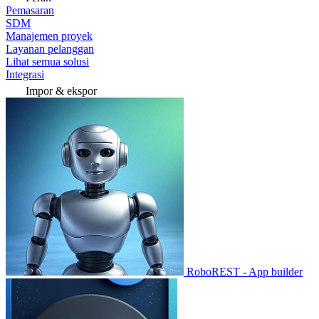
Pemasaran
SDM
Manajemen proyek
Layanan pelanggan
Lihat semua solusi
Integrasi
Impor & ekspor
RoboREST - App builder