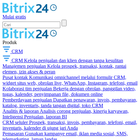
Mulai gratis
Produk
CRM
CRM
Kelola penjualan dan klien dengan tanpa kesulitan
Manajemen penjualan
Kelola prospek, transaksi, kontak, rantai
elemen, izin akses & peran
Pusat kontak
Komunikasi omnichannel melalui formulir CRM,
widget situs web, obrolan live, WhatsApp, Instagram, telefoni, email
Kolaborasi tim penjualan
Bekerja dengan obrolan, panggilan video,
tugas, kalender, penyimpanan file, dokumen online
Pemberdayaan penjualan
Dapatkan penawaran, invois, pembayaran,
katalog, inventaris, tanda tangan digital, toko CRM
Analitis & laporan
Analisis corong penjualan, kinerja karyawan,
Inteligensi Penjualan, laporan BI
CRM seluler
Prospek, transaksi, invois, pembayaran, telefoni, email,
inventaris, kalender di ujung jari Anda
Pemasaran
Gunakan kampanye email, iklan media sosial, SMS,
telemarketing, laman landas