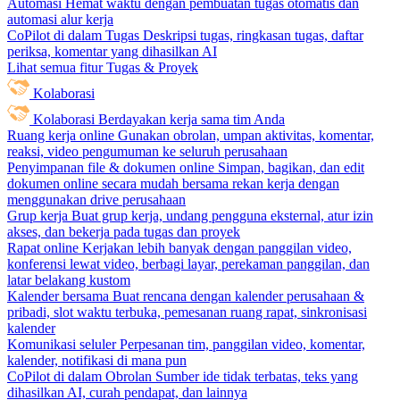
Automasi
Hemat waktu dengan pembuatan tugas otomatis dan
automasi alur kerja
CoPilot di dalam Tugas
Deskripsi tugas, ringkasan tugas, daftar
periksa, komentar yang dihasilkan AI
Lihat semua fitur Tugas & Proyek
Kolaborasi
Kolaborasi
Berdayakan kerja sama tim Anda
Ruang kerja online
Gunakan obrolan, umpan aktivitas, komentar,
reaksi, video pengumuman ke seluruh perusahaan
Penyimpanan file & dokumen online
Simpan, bagikan, dan edit
dokumen online secara mudah bersama rekan kerja dengan
menggunakan drive perusahaan
Grup kerja
Buat grup kerja, undang pengguna eksternal, atur izin
akses, dan bekerja pada tugas dan proyek
Rapat online
Kerjakan lebih banyak dengan panggilan video,
konferensi lewat video, berbagi layar, perekaman panggilan, dan
latar belakang kustom
Kalender bersama
Buat rencana dengan kalender perusahaan &
pribadi, slot waktu terbuka, pemesanan ruang rapat, sinkronisasi
kalender
Komunikasi seluler
Perpesanan tim, panggilan video, komentar,
kalender, notifikasi di mana pun
CoPilot di dalam Obrolan
Sumber ide tidak terbatas, teks yang
dihasilkan AI, curah pendapat, dan lainnya