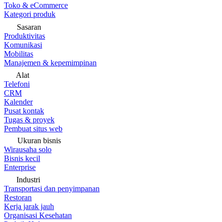
Toko & eCommerce
Kategori produk
Sasaran
Produktivitas
Komunikasi
Mobilitas
Manajemen & kepemimpinan
Alat
Telefoni
CRM
Kalender
Pusat kontak
Tugas & proyek
Pembuat situs web
Ukuran bisnis
Wirausaha solo
Bisnis kecil
Enterprise
Industri
Transportasi dan penyimpanan
Restoran
Kerja jarak jauh
Organisasi Kesehatan