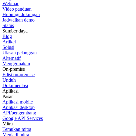
Webinar
Video panduan
Hubungi dukungan
Jadwalkan demo
Status
Sumber daya
Blog
Artikel
Solusi
Ulasan pelanggan
Alternatif
Menggunakan
On-premise
Edisi on-premise
Unduh
Dokumentasi
Aplikasi
Pasar
Aplikasi mobile
Aplikasi desktop
API/pengembang
Google API Services
Mitra
Temukan mitra
Menjadi mitra