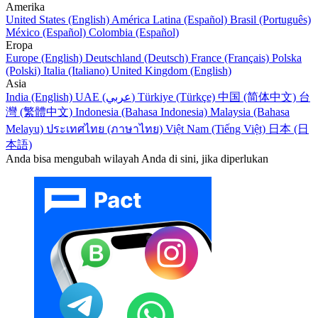
Amerika
United States (English)
América Latina (Español)
Brasil (Português)
México (Español)
Colombia (Español)
Eropa
Europe (English)
Deutschland (Deutsch)
France (Français)
Polska
(Polski)
Italia (Italiano)
United Kingdom (English)
Asia
India (English)
UAE (عربي)
Türkiye (Türkçe)
中国 (简体中文)
台
灣 (繁體中文)
Indonesia (Bahasa Indonesia)
Malaysia (Bahasa
Melayu)
ประเทศไทย (ภาษาไทย)
Việt Nam (Tiếng Việt)
日本 (日
本語)
Anda bisa mengubah wilayah Anda di sini, jika diperlukan