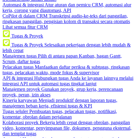
Automasi & integrasi
Atur aturan dan pemicu CRM, automasi alur
kerja, corong yang diautomasi, API
CoPilot di dalam CRM
Transkripsi audio-ke-teks dari panggilan,
ringkasan panggilan, pengisian kolom di transaksi secara otomatis
Lihat semua fitur CRM
Tugas & Proyek
Tugas & Proyek
Selesaikan pekerjaan dengan lebih mudah &
lebih cepat
Manajemen tugas
Pilih di antara papan Kanban, bagan Gantt,
Scrum, daftar tugas
Pelacakan tugas
Manfaatkan daftar periksa & subtugas, ringkasan
tugas, pelacakan waktu, mode fokus & supervisor
API & integrasi
Hubungkan tugas Anda ke layanan lainnya melalui
integrasi API untuk automasi tugas tingkat lanjut
Manajemen proyek
Gunakan proyek, grup kerja, perencanaan
proyek, peran, izin akses
Kinerja karyawan
Menjadi produktif dengan laporan tugas,
manajemen beban kerja, efisiensi tugas & KPI
Tugas seluler
Pembuatan tugas, pelacakan tugas, notifikasi,
komentar, obrolan dalam perjalanan
Kolaborasi proyek
Bekerja lebih cepat dengan obrolan, panggilan
video, komentar, penyimpanan file, dokumen, pengguna eksternal,
dan templat tugas