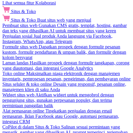
Lihat semua fitur Kolaborasi
Situs & Toko
Situs & Toko
Buat situs web yang menjual
Pembuat situs web
Gunakan CMS gratis, templat, hosting, gambar
dan teks yang dihasilkan AI untuk membuat situs yang keren
Penjualan sosial
Jual produk Anda langsung via Facebook,
Instagram, WhatsApp, atau Telegram
Formulir situs web
Dapatkan prospek dengan formulir pesanan
kustom, formulir pendaftaran & umpan balik, dan formulir dengan
kolom bersyarat
Laman landas
Hasilkan prospek dengan formulir tangkapan, corong
yang diautomasi, dan integrasi Google Analytics
Toko online
Maksimalkan niaga elektronik dengan manajemen
inventaris, pemrosesan pesanan, pengiriman, dan pembayaran online
Situs seluler & toko online
Desain yang responsif, pesanan online,
manajemen klien di saku Anda
Widget situs web
Aktifkan widget untuk mengobrol dengan
pengunjung situs, gunakan perpesanan populer, dan terima
permintaan panggilan balik
Alat pemasaran online
Tingkatkan penjualan dengan email
pemasaran, Iklan Facebook atau Google, automasi pemasaran,
integrasi CRM
CoPilot di dalam Situs & Toko
Salinan sesuai permintaan yang
menarik, gambar yang dihasilkan AI, prompt terperinci, terjemahan