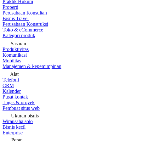
Praktik Hukum
Properti
Perusahaan Konsultan
Bisnis Travel
Perusahaan Konstruksi
Toko & eCommerce
Kategori produk
Sasaran
Produktivitas
Komunikasi
Mobilitas
Manajemen & kepemimpinan
Alat
Telefoni
CRM
Kalender
Pusat kontak
Tugas & proyek
Pembuat situs web
Ukuran bisnis
Wirausaha solo
Bisnis kecil
Enterprise
Peran