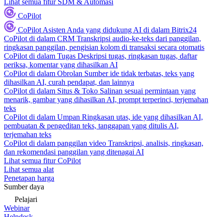
Lihat semua fitur SDM & Automasi
CoPilot
CoPilot
Asisten Anda yang didukung AI di dalam Bitrix24
CoPilot di dalam CRM
Transkripsi audio-ke-teks dari panggilan,
ringkasan panggilan, pengisian kolom di transaksi secara otomatis
CoPilot di dalam Tugas
Deskripsi tugas, ringkasan tugas, daftar
periksa, komentar yang dihasilkan AI
CoPilot di dalam Obrolan
Sumber ide tidak terbatas, teks yang
dihasilkan AI, curah pendapat, dan lainnya
CoPilot di dalam Situs & Toko
Salinan sesuai permintaan yang
menarik, gambar yang dihasilkan AI, prompt terperinci, terjemahan
teks
CoPilot di dalam Umpan
Ringkasan utas, ide yang dihasilkan AI,
pembuatan & pengeditan teks, tanggapan yang ditulis AI,
terjemahan teks
CoPilot di dalam panggilan video
Transkripsi, analisis, ringkasan,
dan rekomendasi panggilan yang ditenagai AI
Lihat semua fitur CoPilot
Lihat semua alat
Penetapan harga
Sumber daya
Pelajari
Webinar
Helpdesk