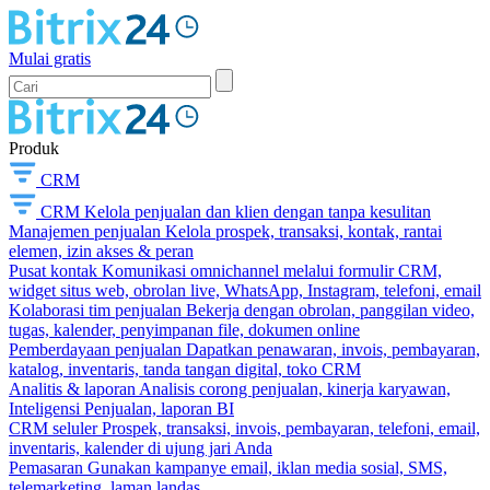
Mulai gratis
Produk
CRM
CRM
Kelola penjualan dan klien dengan tanpa kesulitan
Manajemen penjualan
Kelola prospek, transaksi, kontak, rantai
elemen, izin akses & peran
Pusat kontak
Komunikasi omnichannel melalui formulir CRM,
widget situs web, obrolan live, WhatsApp, Instagram, telefoni, email
Kolaborasi tim penjualan
Bekerja dengan obrolan, panggilan video,
tugas, kalender, penyimpanan file, dokumen online
Pemberdayaan penjualan
Dapatkan penawaran, invois, pembayaran,
katalog, inventaris, tanda tangan digital, toko CRM
Analitis & laporan
Analisis corong penjualan, kinerja karyawan,
Inteligensi Penjualan, laporan BI
CRM seluler
Prospek, transaksi, invois, pembayaran, telefoni, email,
inventaris, kalender di ujung jari Anda
Pemasaran
Gunakan kampanye email, iklan media sosial, SMS,
telemarketing, laman landas