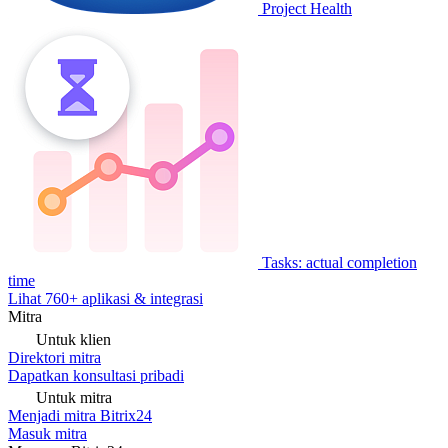
Project Health
Tasks: actual completion
time
Lihat 760+ aplikasi & integrasi
Mitra
Untuk klien
Direktori mitra
Dapatkan konsultasi pribadi
Untuk mitra
Menjadi mitra Bitrix24
Masuk mitra