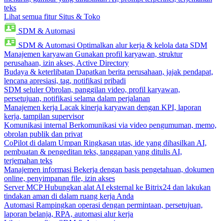
teks
Lihat semua fitur Situs & Toko
SDM & Automasi
SDM & Automasi
Optimalkan alur kerja & kelola data SDM
Manajemen karyawan
Gunakan profil karyawan, struktur
perusahaan, izin akses, Active Directory
Budaya & keterlibatan
Dapatkan berita perusahaan, jajak pendapat,
lencana apresiasi, tag, notifikasi pribadi
SDM seluler
Obrolan, panggilan video, profil karyawan,
persetujuan, notifikasi selama dalam perjalanan
Manajemen kerja
Lacak kinerja karyawan dengan KPI, laporan
kerja, tampilan supervisor
Komunikasi internal
Berkomunikasi via video pengumuman, memo,
obrolan publik dan privat
CoPilot di dalam Umpan
Ringkasan utas, ide yang dihasilkan AI,
pembuatan & pengeditan teks, tanggapan yang ditulis AI,
terjemahan teks
Manajemen informasi
Bekerja dengan basis pengetahuan, dokumen
online, penyimpanan file, izin akses
Server MCP
Hubungkan alat AI eksternal ke Bitrix24 dan lakukan
tindakan aman di dalam ruang kerja Anda
Automasi
Rampingkan operasi dengan permintaan, persetujuan,
laporan belanja, RPA, automasi alur kerja