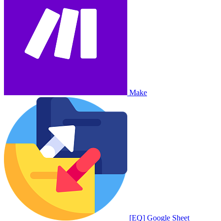
Make
[EQ] Google Sheet