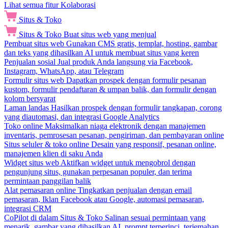
Lihat semua fitur Kolaborasi
Situs & Toko
Situs & Toko
Buat situs web yang menjual
Pembuat situs web
Gunakan CMS gratis, templat, hosting, gambar
dan teks yang dihasilkan AI untuk membuat situs yang keren
Penjualan sosial
Jual produk Anda langsung via Facebook,
Instagram, WhatsApp, atau Telegram
Formulir situs web
Dapatkan prospek dengan formulir pesanan
kustom, formulir pendaftaran & umpan balik, dan formulir dengan
kolom bersyarat
Laman landas
Hasilkan prospek dengan formulir tangkapan, corong
yang diautomasi, dan integrasi Google Analytics
Toko online
Maksimalkan niaga elektronik dengan manajemen
inventaris, pemrosesan pesanan, pengiriman, dan pembayaran online
Situs seluler & toko online
Desain yang responsif, pesanan online,
manajemen klien di saku Anda
Widget situs web
Aktifkan widget untuk mengobrol dengan
pengunjung situs, gunakan perpesanan populer, dan terima
permintaan panggilan balik
Alat pemasaran online
Tingkatkan penjualan dengan email
pemasaran, Iklan Facebook atau Google, automasi pemasaran,
integrasi CRM
CoPilot di dalam Situs & Toko
Salinan sesuai permintaan yang
menarik, gambar yang dihasilkan AI, prompt terperinci, terjemahan