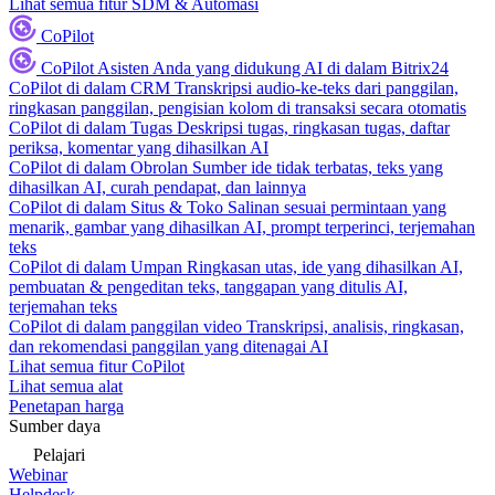
Lihat semua fitur SDM & Automasi
CoPilot
CoPilot
Asisten Anda yang didukung AI di dalam Bitrix24
CoPilot di dalam CRM
Transkripsi audio-ke-teks dari panggilan,
ringkasan panggilan, pengisian kolom di transaksi secara otomatis
CoPilot di dalam Tugas
Deskripsi tugas, ringkasan tugas, daftar
periksa, komentar yang dihasilkan AI
CoPilot di dalam Obrolan
Sumber ide tidak terbatas, teks yang
dihasilkan AI, curah pendapat, dan lainnya
CoPilot di dalam Situs & Toko
Salinan sesuai permintaan yang
menarik, gambar yang dihasilkan AI, prompt terperinci, terjemahan
teks
CoPilot di dalam Umpan
Ringkasan utas, ide yang dihasilkan AI,
pembuatan & pengeditan teks, tanggapan yang ditulis AI,
terjemahan teks
CoPilot di dalam panggilan video
Transkripsi, analisis, ringkasan,
dan rekomendasi panggilan yang ditenagai AI
Lihat semua fitur CoPilot
Lihat semua alat
Penetapan harga
Sumber daya
Pelajari
Webinar
Helpdesk