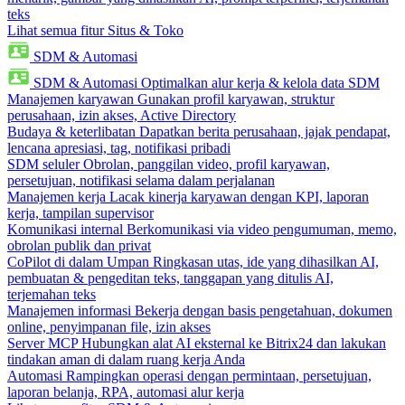
teks
Lihat semua fitur Situs & Toko
SDM & Automasi
SDM & Automasi
Optimalkan alur kerja & kelola data SDM
Manajemen karyawan
Gunakan profil karyawan, struktur
perusahaan, izin akses, Active Directory
Budaya & keterlibatan
Dapatkan berita perusahaan, jajak pendapat,
lencana apresiasi, tag, notifikasi pribadi
SDM seluler
Obrolan, panggilan video, profil karyawan,
persetujuan, notifikasi selama dalam perjalanan
Manajemen kerja
Lacak kinerja karyawan dengan KPI, laporan
kerja, tampilan supervisor
Komunikasi internal
Berkomunikasi via video pengumuman, memo,
obrolan publik dan privat
CoPilot di dalam Umpan
Ringkasan utas, ide yang dihasilkan AI,
pembuatan & pengeditan teks, tanggapan yang ditulis AI,
terjemahan teks
Manajemen informasi
Bekerja dengan basis pengetahuan, dokumen
online, penyimpanan file, izin akses
Server MCP
Hubungkan alat AI eksternal ke Bitrix24 dan lakukan
tindakan aman di dalam ruang kerja Anda
Automasi
Rampingkan operasi dengan permintaan, persetujuan,
laporan belanja, RPA, automasi alur kerja