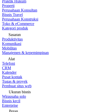
Praktik Hukum
Properti
Perusahaan Konsultan
Bisnis Travel
Perusahaan Konstruksi
Toko & eCommerce
Kategori produk
Sasaran
Produktivitas
Komunikasi
Mobilitas
Manajemen & kepemimpinan
Alat
Telefoni
CRM
Kalender
Pusat kontak
Tugas & proyek
Pembuat situs web
Ukuran bisnis
Wirausaha solo
Bisnis kecil
Enterprise
Peran