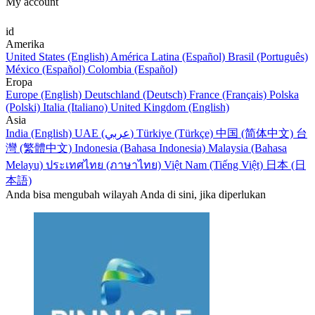
My account
id
Amerika
United States (English)
América Latina (Español)
Brasil (Português)
México (Español)
Colombia (Español)
Eropa
Europe (English)
Deutschland (Deutsch)
France (Français)
Polska
(Polski)
Italia (Italiano)
United Kingdom (English)
Asia
India (English)
UAE (عربي)
Türkiye (Türkçe)
中国 (简体中文)
台
灣 (繁體中文)
Indonesia (Bahasa Indonesia)
Malaysia (Bahasa
Melayu)
ประเทศไทย (ภาษาไทย)
Việt Nam (Tiếng Việt)
日本 (日
本語)
Anda bisa mengubah wilayah Anda di sini, jika diperlukan