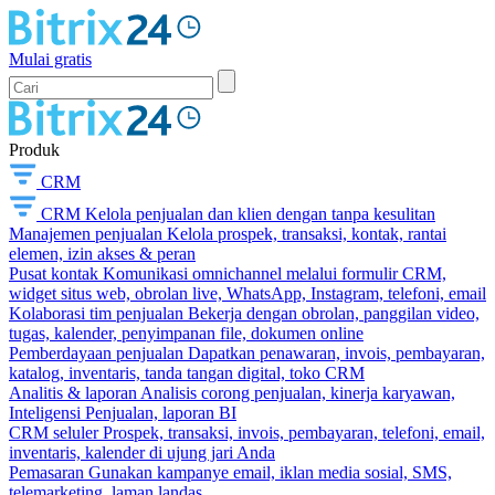
Mulai gratis
Produk
CRM
CRM
Kelola penjualan dan klien dengan tanpa kesulitan
Manajemen penjualan
Kelola prospek, transaksi, kontak, rantai
elemen, izin akses & peran
Pusat kontak
Komunikasi omnichannel melalui formulir CRM,
widget situs web, obrolan live, WhatsApp, Instagram, telefoni, email
Kolaborasi tim penjualan
Bekerja dengan obrolan, panggilan video,
tugas, kalender, penyimpanan file, dokumen online
Pemberdayaan penjualan
Dapatkan penawaran, invois, pembayaran,
katalog, inventaris, tanda tangan digital, toko CRM
Analitis & laporan
Analisis corong penjualan, kinerja karyawan,
Inteligensi Penjualan, laporan BI
CRM seluler
Prospek, transaksi, invois, pembayaran, telefoni, email,
inventaris, kalender di ujung jari Anda
Pemasaran
Gunakan kampanye email, iklan media sosial, SMS,
telemarketing, laman landas