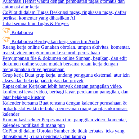
Automasi
Hemat waktu dengan pembuatan tugas otomatis dan
automasi alur kerja
CoPilot di dalam Tugas
Deskripsi tugas, ringkasan tugas, daftar
periksa, komentar yang dihasilkan AI
Lihat semua fitur Tugas & Proyek
Kolaborasi
Kolaborasi
Berdayakan kerja sama tim Anda
Ruang kerja online
Gunakan obrolan, umpan aktivitas, komentar,
reaksi, video pengumuman ke seluruh perusahaan
Penyimpanan file & dokumen online
Simpan, bagikan, dan edit
dokumen online secara mudah bersama rekan kerja dengan
menggunakan drive perusahaan
Grup kerja
Buat grup kerja, undang pengguna eksternal, atur izin
akses, dan bekerja pada tugas dan proyek
Rapat online
Kerjakan lebih banyak dengan panggilan video,
konferensi lewat video, berbagi layar, perekaman panggilan, dan
latar belakang kustom
Kalender bersama
Buat rencana dengan kalender perusahaan &
pribadi, slot waktu terbuka, pemesanan ruang rapat, sinkronisasi
kalender
Komunikasi seluler
Perpesanan tim, panggilan video, komentar,
kalender, notifikasi di mana pun
CoPilot di dalam Obrolan
Sumber ide tidak terbatas, teks yang
dihasilkan AI, curah pendapat, dan lainnya