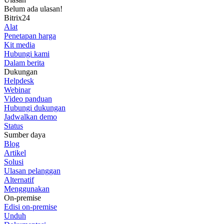
Belum ada ulasan!
Bitrix24
Alat
Penetapan harga
Kit media
Hubungi kami
Dalam berita
Dukungan
Helpdesk
Webinar
Video panduan
Hubungi dukungan
Jadwalkan demo
Status
Sumber daya
Blog
Artikel
Solusi
Ulasan pelanggan
Alternatif
Menggunakan
On-premise
Edisi on-premise
Unduh