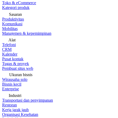
Toko & eCommerce
Kategori produk
Sasaran
Produktivitas
Komunikasi
Mobilitas
Manajemen & kepemimpinan
Alat
Telefoni
CRM
Kalender
Pusat kontak
Tugas & proyek
Pembuat situs web
Ukuran bisnis
Wirausaha solo
Bisnis kecil
Enterprise
Industri
Transportasi dan penyimpanan
Restoran
Kerja jarak jauh
Organisasi Kesehatan