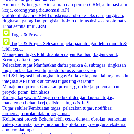
Automasi & integrasi
Atur aturan dan pemicu CRM, automasi alur
kerja, corong yang diautomasi, API
CoPilot di dalam CRM
Transkripsi audio-ke-teks dari panggilan,
ringkasan panggilan, pengisian kolom di transaksi secara otomatis
Lihat semua fitur CRM
Tugas & Proyek
Tugas & Proyek
Selesaikan pekerjaan dengan lebih mudah &
lebih cepat
Manajemen tugas
Pilih di antara papan Kanban, bagan Gantt,
Scrum, daftar tugas
Pelacakan tugas
Manfaatkan daftar periksa & subtugas, ringkasan
tugas, pelacakan waktu, mode fokus & supervisor
API & integrasi
Hubungkan tugas Anda ke layanan lainnya melalui
integrasi API untuk automasi tugas tingkat lanjut
Manajemen proyek
Gunakan proyek, grup kerja, perencanaan
proyek, peran, izin akses
Kinerja karyawan
Menjadi produktif dengan laporan tugas,
manajemen beban kerja, efisiensi tugas & KPI
Tugas seluler
Pembuatan tugas, pelacakan tugas, notifikasi,
komentar, obrolan dalam perjalanan
Kolaborasi proyek
Bekerja lebih cepat dengan obrolan, panggilan
video, komentar, penyimpanan file, dokumen, pengguna eksternal,
dan templat tugas