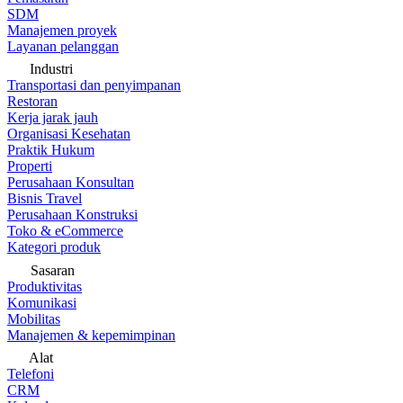
SDM
Manajemen proyek
Layanan pelanggan
Industri
Transportasi dan penyimpanan
Restoran
Kerja jarak jauh
Organisasi Kesehatan
Praktik Hukum
Properti
Perusahaan Konsultan
Bisnis Travel
Perusahaan Konstruksi
Toko & eCommerce
Kategori produk
Sasaran
Produktivitas
Komunikasi
Mobilitas
Manajemen & kepemimpinan
Alat
Telefoni
CRM