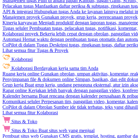
Manajemen tugas
Pilih di antara papan Kanban, bagan Gantt, Scrum, 
Pelacakan tugas
Manfaatkan daftar periksa & subtugas, ringkasan tu
API & integrasi
Hubungkan tugas Anda ke layanan lainnya melalui int
Manajemen proyek
Gunakan proyek, grup kerja, perencanaan proyek, 
Kinerja karyawan
Menjadi produktif dengan laporan tugas, manajemen
Tugas seluler
Pembuatan tugas, pelacakan tugas, notifikasi, komentar
Kolaborasi proyek
Bekerja lebih cepat dengan obrolan, panggilan vi
Automasi
Hemat waktu dengan pembuatan tugas otomatis dan automas
CoPilot di dalam Tugas
Deskripsi tugas, ringkasan tugas, daftar peri
Lihat semua fitur Tugas & Proyek
Kolaborasi
Kolaborasi
Berdayakan kerja sama tim Anda
Ruang kerja online
Gunakan obrolan, umpan aktivitas, komentar, rea
Penyimpanan file & dokumen online
Simpan, bagikan, dan edit dok
Grup kerja
Buat grup kerja, undang pengguna eksternal, atur izin aks
Rapat online
Kerjakan lebih banyak dengan panggilan video, konferen
Kalender bersama
Buat rencana dengan kalender perusahaan & pribadi
Komunikasi seluler
Perpesanan tim, panggilan video, komentar, kalend
CoPilot di dalam Obrolan
Sumber ide tidak terbatas, teks yang dihasi
Lihat semua fitur Kolaborasi
Situs & Toko
Situs & Toko
Buat situs web yang menjual
Pembuat situs web
Gunakan CMS gratis, templat, hosting, gambar da