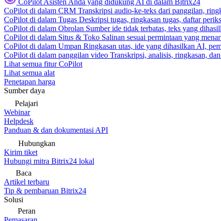
CoPilot
Asisten Anda yang didukung AI di dalam Bitrix24
CoPilot di dalam CRM
Transkripsi audio-ke-teks dari panggilan, rin
CoPilot di dalam Tugas
Deskripsi tugas, ringkasan tugas, daftar peri
CoPilot di dalam Obrolan
Sumber ide tidak terbatas, teks yang dihasi
CoPilot di dalam Situs & Toko
Salinan sesuai permintaan yang menari
CoPilot di dalam Umpan
Ringkasan utas, ide yang dihasilkan AI, pem
CoPilot di dalam panggilan video
Transkripsi, analisis, ringkasan, d
Lihat semua fitur CoPilot
Lihat semua alat
Penetapan harga
Sumber daya
Pelajari
Webinar
Helpdesk
Panduan & dan dokumentasi API
Hubungkan
Kirim tiket
Hubungi mitra Bitrix24 lokal
Baca
Artikel terbaru
Tip & pembaruan Bitrix24
Solusi
Peran
Pemasaran