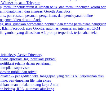
, WhatsApp, atau Telegram
, formulir pendaftaran & umpan balik, dan formulir dengan kolom ber
ang diautomasi, dan integrasi Google Analytics
ris, pemrosesan pesanan, pengiriman, dan pembayaran online
anajemen klien di saku Anda
 situs, gunakan perpesanan populer, dan terima permintaan panggilan
, Iklan Facebook atau Google, automasi pemasaran, integrasi CRM
k, gambar yang dihasilkan AI, prompt terperinci, terjemahan teks
izin akses, Active Directory
cana apresiasi, tag, notifikasi pribadi
 notifikasi selama dalam perjalanan
 tampilan supervisor
rolan publik dan privat
buatan & pengeditan teks, tanggapan yang ditulis AI, terjemahan teks
ine, penyimpanan file, izin akses
indakan aman di dalam ruang kerja Anda
n belanja, RPA, automasi alur kerja