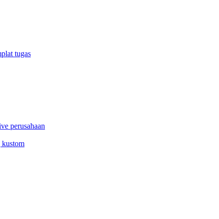
plat tugas
ive perusahaan
g kustom