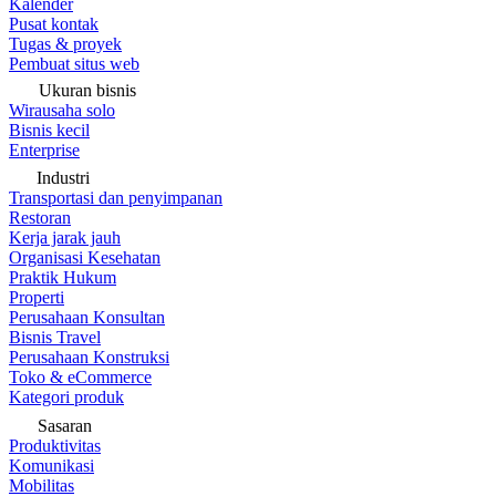
Kalender
Pusat kontak
Tugas & proyek
Pembuat situs web
Ukuran bisnis
Wirausaha solo
Bisnis kecil
Enterprise
Industri
Transportasi dan penyimpanan
Restoran
Kerja jarak jauh
Organisasi Kesehatan
Praktik Hukum
Properti
Perusahaan Konsultan
Bisnis Travel
Perusahaan Konstruksi
Toko & eCommerce
Kategori produk
Sasaran
Produktivitas
Komunikasi
Mobilitas