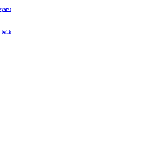
syarat
 balik