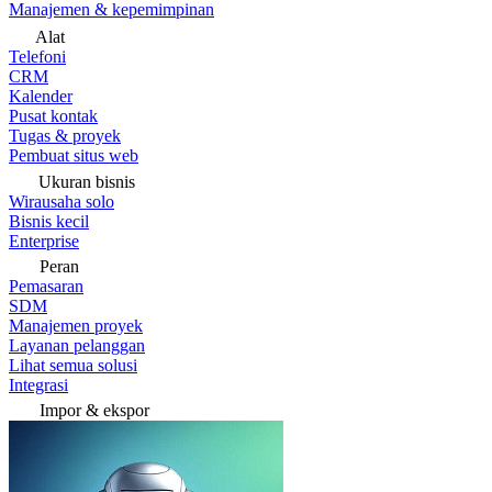
Manajemen & kepemimpinan
Alat
Telefoni
CRM
Kalender
Pusat kontak
Tugas & proyek
Pembuat situs web
Ukuran bisnis
Wirausaha solo
Bisnis kecil
Enterprise
Peran
Pemasaran
SDM
Manajemen proyek
Layanan pelanggan
Lihat semua solusi
Integrasi
Impor & ekspor