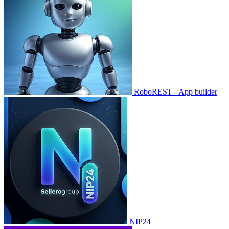
RoboREST - App builder
NIP24