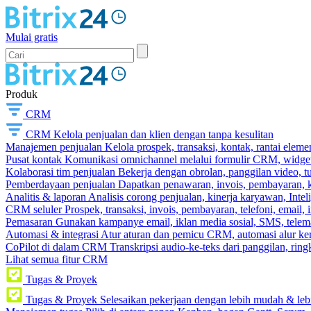
Mulai gratis
Produk
CRM
CRM
Kelola penjualan dan klien dengan tanpa kesulitan
Manajemen penjualan
Kelola prospek, transaksi, kontak, rantai eleme
Pusat kontak
Komunikasi omnichannel melalui formulir CRM, widget s
Kolaborasi tim penjualan
Bekerja dengan obrolan, panggilan video, t
Pemberdayaan penjualan
Dapatkan penawaran, invois, pembayaran, ka
Analitis & laporan
Analisis corong penjualan, kinerja karyawan, Intel
CRM seluler
Prospek, transaksi, invois, pembayaran, telefoni, email, 
Pemasaran
Gunakan kampanye email, iklan media sosial, SMS, telema
Automasi & integrasi
Atur aturan dan pemicu CRM, automasi alur ker
CoPilot di dalam CRM
Transkripsi audio-ke-teks dari panggilan, rin
Lihat semua fitur CRM
Tugas & Proyek
Tugas & Proyek
Selesaikan pekerjaan dengan lebih mudah & leb