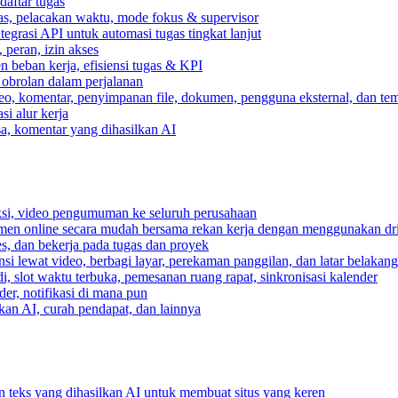
daftar tugas
gas, pelacakan waktu, mode fokus & supervisor
egrasi API untuk automasi tugas tingkat lanjut
peran, izin akses
 beban kerja, efisiensi tugas & KPI
, obrolan dalam perjalanan
deo, komentar, penyimpanan file, dokumen, pengguna eksternal, dan tem
i alur kerja
ksa, komentar yang dihasilkan AI
ksi, video pengumuman ke seluruh perusahaan
umen online secara mudah bersama rekan kerja dengan menggunakan dr
es, dan bekerja pada tugas dan proyek
si lewat video, berbagi layar, perekaman panggilan, dan latar belakan
, slot waktu terbuka, pemesanan ruang rapat, sinkronisasi kalender
er, notifikasi di mana pun
lkan AI, curah pendapat, dan lainnya
n teks yang dihasilkan AI untuk membuat situs yang keren