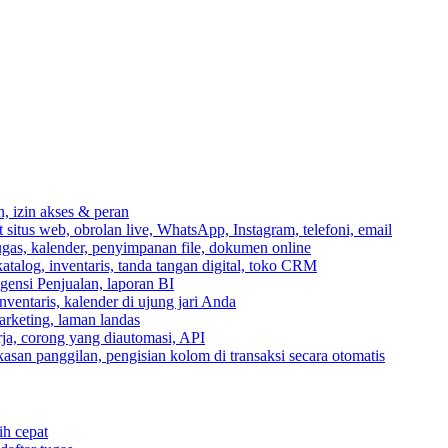
n, izin akses & peran
itus web, obrolan live, WhatsApp, Instagram, telefoni, email
ugas, kalender, penyimpanan file, dokumen online
talog, inventaris, tanda tangan digital, toko CRM
igensi Penjualan, laporan BI
inventaris, kalender di ujung jari Anda
rketing, laman landas
ja, corong yang diautomasi, API
gkasan panggilan, pengisian kolom di transaksi secara otomatis
ih cepat