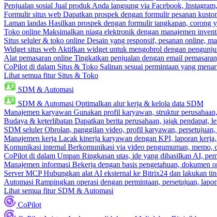
Penjualan sosial
Jual produk Anda langsung via Facebook, Instagram
Formulir situs web
Dapatkan prospek dengan formulir pesanan kustom
Laman landas
Hasilkan prospek dengan formulir tangkapan, corong y
Toko online
Maksimalkan niaga elektronik dengan manajemen inventa
Situs seluler & toko online
Desain yang responsif, pesanan online, m
Widget situs web
Aktifkan widget untuk mengobrol dengan pengunjung
Alat pemasaran online
Tingkatkan penjualan dengan email pemasaran
CoPilot di dalam Situs & Toko
Salinan sesuai permintaan yang menari
Lihat semua fitur Situs & Toko
SDM & Automasi
SDM & Automasi
Optimalkan alur kerja & kelola data SDM
Manajemen karyawan
Gunakan profil karyawan, struktur perusahaan, 
Budaya & keterlibatan
Dapatkan berita perusahaan, jajak pendapat, len
SDM seluler
Obrolan, panggilan video, profil karyawan, persetujuan,
Manajemen kerja
Lacak kinerja karyawan dengan KPI, laporan kerja,
Komunikasi internal
Berkomunikasi via video pengumuman, memo, ob
CoPilot di dalam Umpan
Ringkasan utas, ide yang dihasilkan AI, pem
Manajemen informasi
Bekerja dengan basis pengetahuan, dokumen onl
Server MCP
Hubungkan alat AI eksternal ke Bitrix24 dan lakukan t
Automasi
Rampingkan operasi dengan permintaan, persetujuan, lapora
Lihat semua fitur SDM & Automasi
CoPilot