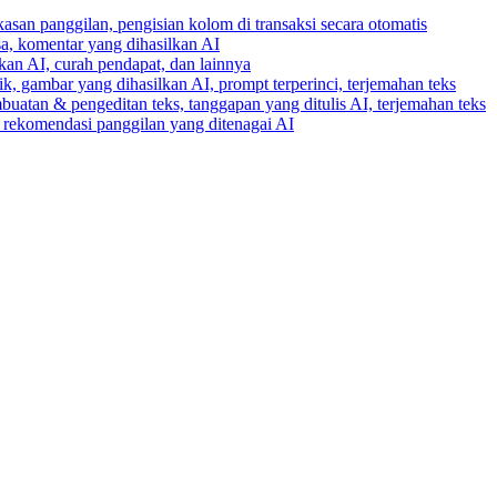
gkasan panggilan, pengisian kolom di transaksi secara otomatis
ksa, komentar yang dihasilkan AI
lkan AI, curah pendapat, dan lainnya
k, gambar yang dihasilkan AI, prompt terperinci, terjemahan teks
buatan & pengeditan teks, tanggapan yang ditulis AI, terjemahan teks
an rekomendasi panggilan yang ditenagai AI