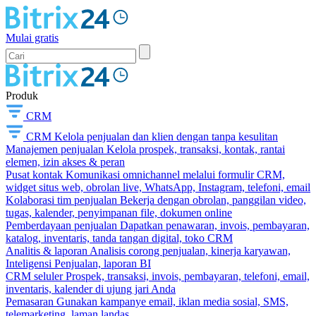
Mulai gratis
Produk
CRM
CRM
Kelola penjualan dan klien dengan tanpa kesulitan
Manajemen penjualan
Kelola prospek, transaksi, kontak, rantai
elemen, izin akses & peran
Pusat kontak
Komunikasi omnichannel melalui formulir CRM,
widget situs web, obrolan live, WhatsApp, Instagram, telefoni, email
Kolaborasi tim penjualan
Bekerja dengan obrolan, panggilan video,
tugas, kalender, penyimpanan file, dokumen online
Pemberdayaan penjualan
Dapatkan penawaran, invois, pembayaran,
katalog, inventaris, tanda tangan digital, toko CRM
Analitis & laporan
Analisis corong penjualan, kinerja karyawan,
Inteligensi Penjualan, laporan BI
CRM seluler
Prospek, transaksi, invois, pembayaran, telefoni, email,
inventaris, kalender di ujung jari Anda
Pemasaran
Gunakan kampanye email, iklan media sosial, SMS,
telemarketing, laman landas