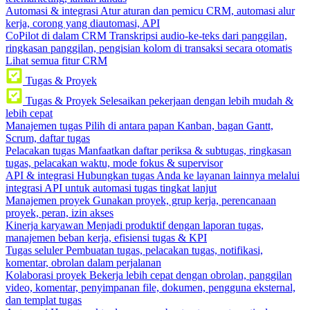
Automasi & integrasi
Atur aturan dan pemicu CRM, automasi alur
kerja, corong yang diautomasi, API
CoPilot di dalam CRM
Transkripsi audio-ke-teks dari panggilan,
ringkasan panggilan, pengisian kolom di transaksi secara otomatis
Lihat semua fitur CRM
Tugas & Proyek
Tugas & Proyek
Selesaikan pekerjaan dengan lebih mudah &
lebih cepat
Manajemen tugas
Pilih di antara papan Kanban, bagan Gantt,
Scrum, daftar tugas
Pelacakan tugas
Manfaatkan daftar periksa & subtugas, ringkasan
tugas, pelacakan waktu, mode fokus & supervisor
API & integrasi
Hubungkan tugas Anda ke layanan lainnya melalui
integrasi API untuk automasi tugas tingkat lanjut
Manajemen proyek
Gunakan proyek, grup kerja, perencanaan
proyek, peran, izin akses
Kinerja karyawan
Menjadi produktif dengan laporan tugas,
manajemen beban kerja, efisiensi tugas & KPI
Tugas seluler
Pembuatan tugas, pelacakan tugas, notifikasi,
komentar, obrolan dalam perjalanan
Kolaborasi proyek
Bekerja lebih cepat dengan obrolan, panggilan
video, komentar, penyimpanan file, dokumen, pengguna eksternal,
dan templat tugas