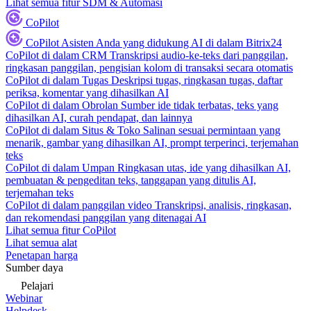
Lihat semua fitur SDM & Automasi
CoPilot
CoPilot
Asisten Anda yang didukung AI di dalam Bitrix24
CoPilot di dalam CRM
Transkripsi audio-ke-teks dari panggilan,
ringkasan panggilan, pengisian kolom di transaksi secara otomatis
CoPilot di dalam Tugas
Deskripsi tugas, ringkasan tugas, daftar
periksa, komentar yang dihasilkan AI
CoPilot di dalam Obrolan
Sumber ide tidak terbatas, teks yang
dihasilkan AI, curah pendapat, dan lainnya
CoPilot di dalam Situs & Toko
Salinan sesuai permintaan yang
menarik, gambar yang dihasilkan AI, prompt terperinci, terjemahan
teks
CoPilot di dalam Umpan
Ringkasan utas, ide yang dihasilkan AI,
pembuatan & pengeditan teks, tanggapan yang ditulis AI,
terjemahan teks
CoPilot di dalam panggilan video
Transkripsi, analisis, ringkasan,
dan rekomendasi panggilan yang ditenagai AI
Lihat semua fitur CoPilot
Lihat semua alat
Penetapan harga
Sumber daya
Pelajari
Webinar
Helpdesk