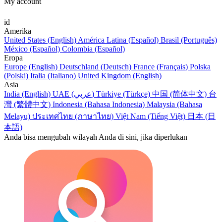
My account
id
Amerika
United States (English)
América Latina (Español)
Brasil (Português)
México (Español)
Colombia (Español)
Eropa
Europe (English)
Deutschland (Deutsch)
France (Français)
Polska
(Polski)
Italia (Italiano)
United Kingdom (English)
Asia
India (English)
UAE (عربي)
Türkiye (Türkçe)
中国 (简体中文)
台
灣 (繁體中文)
Indonesia (Bahasa Indonesia)
Malaysia (Bahasa
Melayu)
ประเทศไทย (ภาษาไทย)
Việt Nam (Tiếng Việt)
日本 (日
本語)
Anda bisa mengubah wilayah Anda di sini, jika diperlukan