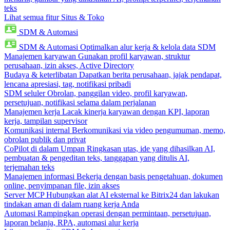
teks
Lihat semua fitur Situs & Toko
SDM & Automasi
SDM & Automasi
Optimalkan alur kerja & kelola data SDM
Manajemen karyawan
Gunakan profil karyawan, struktur
perusahaan, izin akses, Active Directory
Budaya & keterlibatan
Dapatkan berita perusahaan, jajak pendapat,
lencana apresiasi, tag, notifikasi pribadi
SDM seluler
Obrolan, panggilan video, profil karyawan,
persetujuan, notifikasi selama dalam perjalanan
Manajemen kerja
Lacak kinerja karyawan dengan KPI, laporan
kerja, tampilan supervisor
Komunikasi internal
Berkomunikasi via video pengumuman, memo,
obrolan publik dan privat
CoPilot di dalam Umpan
Ringkasan utas, ide yang dihasilkan AI,
pembuatan & pengeditan teks, tanggapan yang ditulis AI,
terjemahan teks
Manajemen informasi
Bekerja dengan basis pengetahuan, dokumen
online, penyimpanan file, izin akses
Server MCP
Hubungkan alat AI eksternal ke Bitrix24 dan lakukan
tindakan aman di dalam ruang kerja Anda
Automasi
Rampingkan operasi dengan permintaan, persetujuan,
laporan belanja, RPA, automasi alur kerja