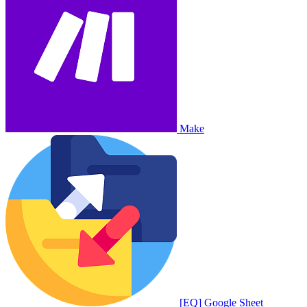
Make
[EQ] Google Sheet