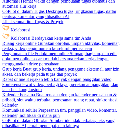
Automasi
Hemat waktu dengan pembuatan tugas otomatis dan
automasi alur kerja
CoPilot di dalam Tugas
Deskripsi tugas, ringkasan tugas, daftar
periksa, komentar yang dihasilkan AI
Lihat semua fitur Tugas & Proyek
Kolaborasi
Kolaborasi
Berdayakan kerja sama tim Anda
Ruang kerja online
Gunakan obrolan, umpan aktivitas, komentar,
reaksi, video pengumuman ke seluruh perusahaan
Penyimpanan file & dokumen online
Simpan, bagikan, dan edit
dokumen online secara mudah bersama rekan kerja dengan
menggunakan drive perusahaan
Grup kerja
Buat grup kerja, undang pengguna eksternal, atur izin
akses, dan bekerja pada tugas dan proyek
Rapat online
Kerjakan lebih banyak dengan panggilan video,
konferensi lewat video, berbagi layar, perekaman panggilan, dan
latar belakang kustom
Kalender bersama
Buat rencana dengan kalender perusahaan &
pribadi, slot waktu terbuka, pemesanan ruang rapat, sinkronisasi
kalender
Komunikasi seluler
Perpesanan tim, panggilan video, komentar,
kalender, notifikasi di mana pun
CoPilot di dalam Obrolan
Sumber ide tidak terbatas, teks yang
dihasilkan AI, curah pendapat, dan lainnya