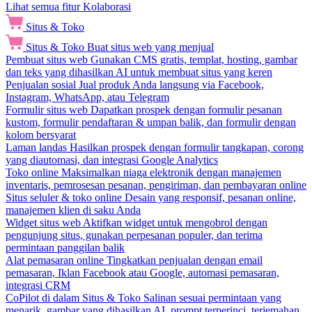
Lihat semua fitur Kolaborasi
Situs & Toko
Situs & Toko
Buat situs web yang menjual
Pembuat situs web
Gunakan CMS gratis, templat, hosting, gambar
dan teks yang dihasilkan AI untuk membuat situs yang keren
Penjualan sosial
Jual produk Anda langsung via Facebook,
Instagram, WhatsApp, atau Telegram
Formulir situs web
Dapatkan prospek dengan formulir pesanan
kustom, formulir pendaftaran & umpan balik, dan formulir dengan
kolom bersyarat
Laman landas
Hasilkan prospek dengan formulir tangkapan, corong
yang diautomasi, dan integrasi Google Analytics
Toko online
Maksimalkan niaga elektronik dengan manajemen
inventaris, pemrosesan pesanan, pengiriman, dan pembayaran online
Situs seluler & toko online
Desain yang responsif, pesanan online,
manajemen klien di saku Anda
Widget situs web
Aktifkan widget untuk mengobrol dengan
pengunjung situs, gunakan perpesanan populer, dan terima
permintaan panggilan balik
Alat pemasaran online
Tingkatkan penjualan dengan email
pemasaran, Iklan Facebook atau Google, automasi pemasaran,
integrasi CRM
CoPilot di dalam Situs & Toko
Salinan sesuai permintaan yang
menarik, gambar yang dihasilkan AI, prompt terperinci, terjemahan