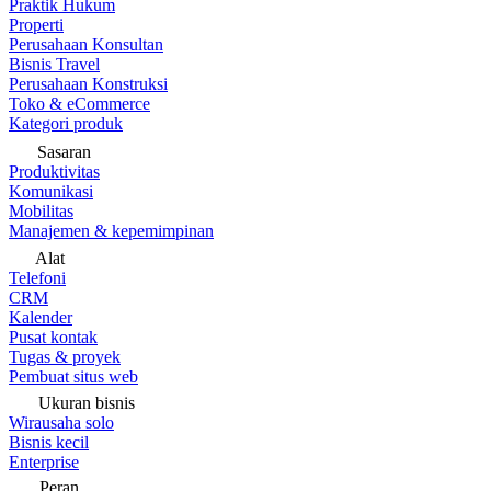
Praktik Hukum
Properti
Perusahaan Konsultan
Bisnis Travel
Perusahaan Konstruksi
Toko & eCommerce
Kategori produk
Sasaran
Produktivitas
Komunikasi
Mobilitas
Manajemen & kepemimpinan
Alat
Telefoni
CRM
Kalender
Pusat kontak
Tugas & proyek
Pembuat situs web
Ukuran bisnis
Wirausaha solo
Bisnis kecil
Enterprise
Peran