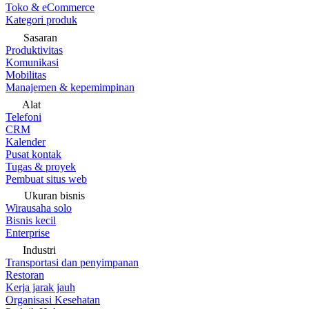
Toko & eCommerce
Kategori produk
Sasaran
Produktivitas
Komunikasi
Mobilitas
Manajemen & kepemimpinan
Alat
Telefoni
CRM
Kalender
Pusat kontak
Tugas & proyek
Pembuat situs web
Ukuran bisnis
Wirausaha solo
Bisnis kecil
Enterprise
Industri
Transportasi dan penyimpanan
Restoran
Kerja jarak jauh
Organisasi Kesehatan