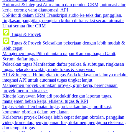
Automasi & integrasi
Atur aturan dan pemicu CRM, automasi alur
kerja, corong yang diautomasi, API
CoPilot di dalam CRM
Transkripsi audio-ke-teks dari panggilan,
ringkasan panggilan, pengisian kolom di transaksi secara otomatis
Lihat semua fitur CRM
Tugas & Proyek
Tugas & Proyek
Selesaikan pekerjaan dengan lebih mudah &
lebih cepat
Manajemen tugas
Pilih di antara papan Kanban, bagan Gantt,
Scrum, daftar tugas
Pelacakan tugas
Manfaatkan daftar periksa & subtugas, ringkasan
tugas, pelacakan waktu, mode fokus & supervisor
API & integrasi
Hubungkan tugas Anda ke layanan lainnya melalui
integrasi API untuk automasi tugas tingkat lanjut
Manajemen proyek
Gunakan proyek, grup kerja, perencanaan
proyek, peran, izin akses
Kinerja karyawan
Menjadi produktif dengan laporan tugas,
manajemen beban kerja, efisiensi tugas & KPI
Tugas seluler
Pembuatan tugas, pelacakan tugas, notifikasi,
komentar, obrolan dalam perjalanan
Kolaborasi proyek
Bekerja lebih cepat dengan obrolan, panggilan
video, komentar, penyimpanan file, dokumen, pengguna eksternal,
dan templat tugas