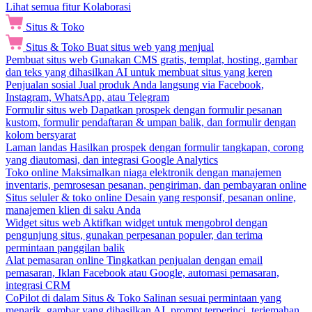
Lihat semua fitur Kolaborasi
Situs & Toko
Situs & Toko
Buat situs web yang menjual
Pembuat situs web
Gunakan CMS gratis, templat, hosting, gambar
dan teks yang dihasilkan AI untuk membuat situs yang keren
Penjualan sosial
Jual produk Anda langsung via Facebook,
Instagram, WhatsApp, atau Telegram
Formulir situs web
Dapatkan prospek dengan formulir pesanan
kustom, formulir pendaftaran & umpan balik, dan formulir dengan
kolom bersyarat
Laman landas
Hasilkan prospek dengan formulir tangkapan, corong
yang diautomasi, dan integrasi Google Analytics
Toko online
Maksimalkan niaga elektronik dengan manajemen
inventaris, pemrosesan pesanan, pengiriman, dan pembayaran online
Situs seluler & toko online
Desain yang responsif, pesanan online,
manajemen klien di saku Anda
Widget situs web
Aktifkan widget untuk mengobrol dengan
pengunjung situs, gunakan perpesanan populer, dan terima
permintaan panggilan balik
Alat pemasaran online
Tingkatkan penjualan dengan email
pemasaran, Iklan Facebook atau Google, automasi pemasaran,
integrasi CRM
CoPilot di dalam Situs & Toko
Salinan sesuai permintaan yang
menarik, gambar yang dihasilkan AI, prompt terperinci, terjemahan