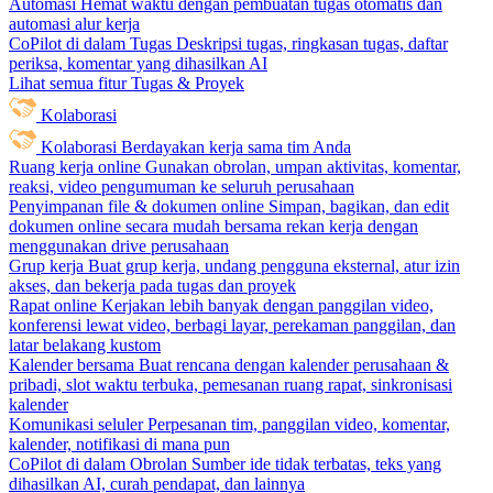
Automasi
Hemat waktu dengan pembuatan tugas otomatis dan
automasi alur kerja
CoPilot di dalam Tugas
Deskripsi tugas, ringkasan tugas, daftar
periksa, komentar yang dihasilkan AI
Lihat semua fitur Tugas & Proyek
Kolaborasi
Kolaborasi
Berdayakan kerja sama tim Anda
Ruang kerja online
Gunakan obrolan, umpan aktivitas, komentar,
reaksi, video pengumuman ke seluruh perusahaan
Penyimpanan file & dokumen online
Simpan, bagikan, dan edit
dokumen online secara mudah bersama rekan kerja dengan
menggunakan drive perusahaan
Grup kerja
Buat grup kerja, undang pengguna eksternal, atur izin
akses, dan bekerja pada tugas dan proyek
Rapat online
Kerjakan lebih banyak dengan panggilan video,
konferensi lewat video, berbagi layar, perekaman panggilan, dan
latar belakang kustom
Kalender bersama
Buat rencana dengan kalender perusahaan &
pribadi, slot waktu terbuka, pemesanan ruang rapat, sinkronisasi
kalender
Komunikasi seluler
Perpesanan tim, panggilan video, komentar,
kalender, notifikasi di mana pun
CoPilot di dalam Obrolan
Sumber ide tidak terbatas, teks yang
dihasilkan AI, curah pendapat, dan lainnya