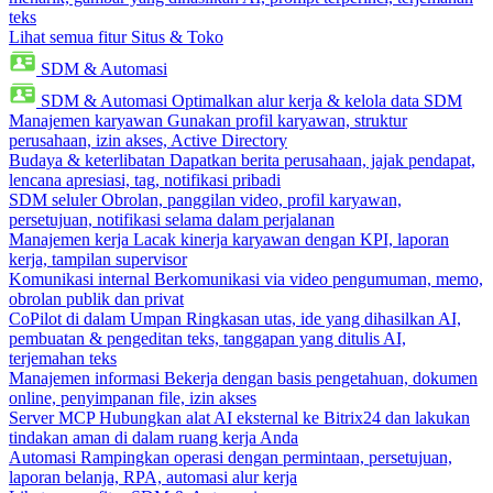
teks
Lihat semua fitur Situs & Toko
SDM & Automasi
SDM & Automasi
Optimalkan alur kerja & kelola data SDM
Manajemen karyawan
Gunakan profil karyawan, struktur
perusahaan, izin akses, Active Directory
Budaya & keterlibatan
Dapatkan berita perusahaan, jajak pendapat,
lencana apresiasi, tag, notifikasi pribadi
SDM seluler
Obrolan, panggilan video, profil karyawan,
persetujuan, notifikasi selama dalam perjalanan
Manajemen kerja
Lacak kinerja karyawan dengan KPI, laporan
kerja, tampilan supervisor
Komunikasi internal
Berkomunikasi via video pengumuman, memo,
obrolan publik dan privat
CoPilot di dalam Umpan
Ringkasan utas, ide yang dihasilkan AI,
pembuatan & pengeditan teks, tanggapan yang ditulis AI,
terjemahan teks
Manajemen informasi
Bekerja dengan basis pengetahuan, dokumen
online, penyimpanan file, izin akses
Server MCP
Hubungkan alat AI eksternal ke Bitrix24 dan lakukan
tindakan aman di dalam ruang kerja Anda
Automasi
Rampingkan operasi dengan permintaan, persetujuan,
laporan belanja, RPA, automasi alur kerja