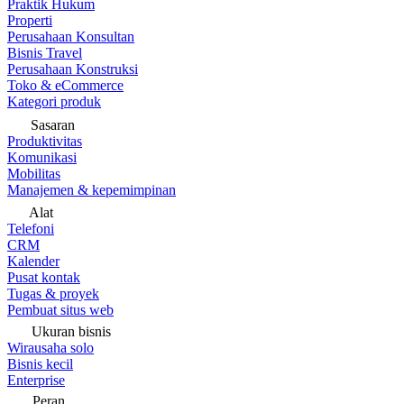
Praktik Hukum
Properti
Perusahaan Konsultan
Bisnis Travel
Perusahaan Konstruksi
Toko & eCommerce
Kategori produk
Sasaran
Produktivitas
Komunikasi
Mobilitas
Manajemen & kepemimpinan
Alat
Telefoni
CRM
Kalender
Pusat kontak
Tugas & proyek
Pembuat situs web
Ukuran bisnis
Wirausaha solo
Bisnis kecil
Enterprise
Peran