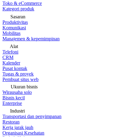
Toko & eCommerce
Kategori produk
Sasaran
Produktivitas
Komunikasi
Mobilitas
Manajemen & kepemimpinan
Alat
Telefoni
CRM
Kalender
Pusat kontak
Tugas & proyek
Pembuat situs web
Ukuran bisnis
Wirausaha solo
Bisnis kecil
Enterprise
Industri
Transportasi dan penyimpanan
Restoran
Kerja jarak jauh
Organisasi Kesehatan