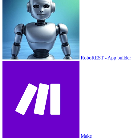
RoboREST - App builder
Make