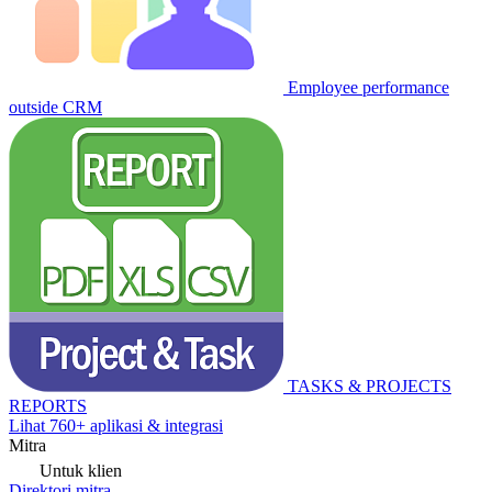
Employee performance
outside CRM
TASKS & PROJECTS
REPORTS
Lihat 760+ aplikasi & integrasi
Mitra
Untuk klien
Direktori mitra