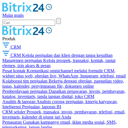
Mulai gratis
Produk
CRM
CRM
Kelola penjualan dan klien dengan tanpa kesulitan
Manajemen penjualan
Kelola prospek, transaksi, kontak, rantai
elemen, izin akses & peran
Pusat kontak
Komunikasi omnichannel melalui formulir CRM,
widget situs web, obrolan live, WhatsApp, Instagram, telefoni, email
Kolaborasi tim penjualan
Bekerja dengan obrolan, panggilan video,
tugas, kalender, penyimpanan file, dokumen online
Pemberdayaan penjualan
Dapatkan penawaran, invois, pembayaran,
katalog, inventaris, tanda tangan digital, toko CRM
Analitis & laporan
Analisis corong penjualan, kinerja karyawan,
Inteligensi Penjualan, laporan BI
CRM seluler
Prospek, transaksi, invois, pembayaran, telefoni, email,
inventaris, kalender di ujung jari Anda
Pemasaran
Gunakan kampanye email, iklan media sosial, SMS,
telemarketing, laman landas