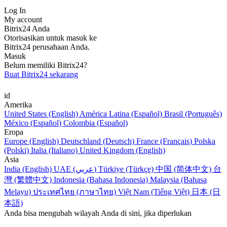
Log In
My account
Bitrix24 Anda
Otorisasikan untuk masuk ke
Bitrix24 perusahaan Anda.
Masuk
Belum memiliki Bitrix24?
Buat Bitrix24 sekarang
id
Amerika
United States (English)
América Latina (Español)
Brasil (Português)
México (Español)
Colombia (Español)
Eropa
Europe (English)
Deutschland (Deutsch)
France (Français)
Polska
(Polski)
Italia (Italiano)
United Kingdom (English)
Asia
India (English)
UAE (عربي)
Türkiye (Türkçe)
中国 (简体中文)
台
灣 (繁體中文)
Indonesia (Bahasa Indonesia)
Malaysia (Bahasa
Melayu)
ประเทศไทย (ภาษาไทย)
Việt Nam (Tiếng Việt)
日本 (日
本語)
Anda bisa mengubah wilayah Anda di sini, jika diperlukan