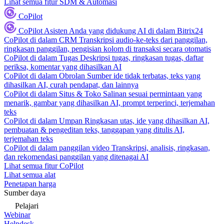
Lihat semua fitur SDM & Automasi
CoPilot
CoPilot
Asisten Anda yang didukung AI di dalam Bitrix24
CoPilot di dalam CRM
Transkripsi audio-ke-teks dari panggilan,
ringkasan panggilan, pengisian kolom di transaksi secara otomatis
CoPilot di dalam Tugas
Deskripsi tugas, ringkasan tugas, daftar
periksa, komentar yang dihasilkan AI
CoPilot di dalam Obrolan
Sumber ide tidak terbatas, teks yang
dihasilkan AI, curah pendapat, dan lainnya
CoPilot di dalam Situs & Toko
Salinan sesuai permintaan yang
menarik, gambar yang dihasilkan AI, prompt terperinci, terjemahan
teks
CoPilot di dalam Umpan
Ringkasan utas, ide yang dihasilkan AI,
pembuatan & pengeditan teks, tanggapan yang ditulis AI,
terjemahan teks
CoPilot di dalam panggilan video
Transkripsi, analisis, ringkasan,
dan rekomendasi panggilan yang ditenagai AI
Lihat semua fitur CoPilot
Lihat semua alat
Penetapan harga
Sumber daya
Pelajari
Webinar
Helpdesk